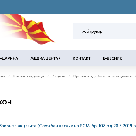
Е-ЦАРИНА
МЕДИА ЦЕНТАР
КОНТАКТ
Е-ВЕСНИК
тна
Бизнис заедница
Акцизи
Прописи од областа на акцизите
кон
Закон за акцизите (Службен весник на РСМ, бр. 108 од 28.5.2019 