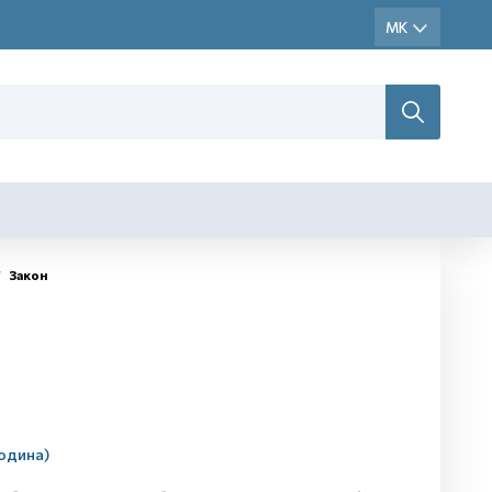
Закон
година)