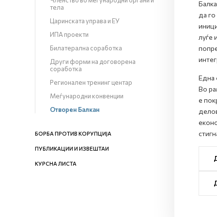
Членство во меѓународни органи и
Балка
тела
да го
Царинската управа и ЕУ
иници
ИПА проекти
луѓе 
Билатерална соработка
попре
интег
Други форми на договорена
соработка
Една 
Регионален тренинг центар
Во ра
Меѓународни конвенции
е пок
Отворен Балкан
делов
еконо
стигн
БОРБА ПРОТИВ КОРУПЦИЈА
ПУБЛИКАЦИИ И ИЗВЕШТАИ
КУРСНА ЛИСТА