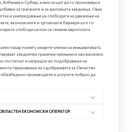
 Албанија и Србија, а има за цел да го промовира и
добивки за граѓаните и за деловната заедница. Оваа
ботка и унапредување на слободата на движење на
ните, економските и трговските бариери што го
етирите слободи на кои се темели европската
лен пазар помеѓу земјите членки на иницијативата.
ставуваат заеднички гранични премини и овозможено
но постигнат е напредок во подобрување на
емното признавање на одобренијата за Овластен
 обезбедено производите и услугите побрзо да
 ОВЛАСТЕН ЕКОНОМСКИ ОПЕРАТОР.