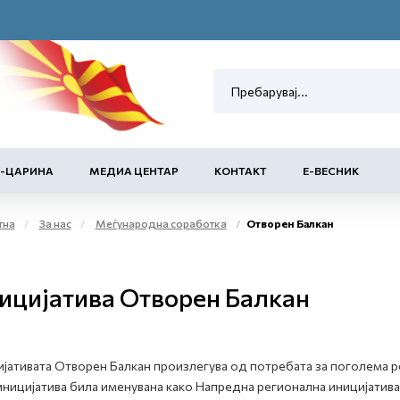
Е-ЦАРИНА
МЕДИА ЦЕНТАР
КОНТАКТ
Е-ВЕСНИК
тна
За нас
Меѓународна соработка
Отворен Балкан
ицијатива Отворен Балкан
јативата Отворен Балкан произлегува од потребата за поголема р
иницијатива била именувана како Напредна регионална иницијатива