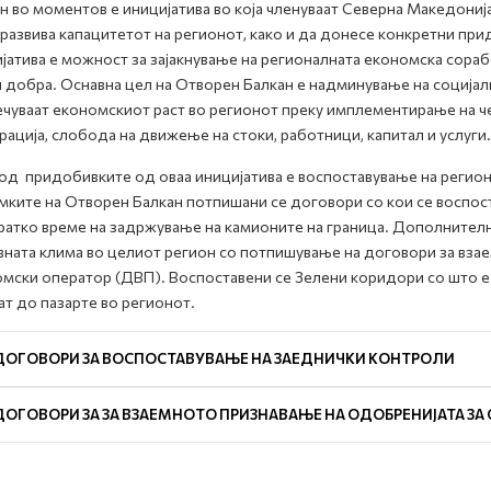
н во моментов е иницијатива во која членуваат Северна Македонија,
 развива капацитетот на регионот, како и да донесе конкретни при
јатива е можност за зајакнување на регионалната економска сора
и добра. Оснавна цел на Отворен Балкан е надминување на социјал
чуваат економскиот раст во регионот преку имплементирање на ч
рација, слобода на движење на стоки, работници, капитал и услуги.
од придобивките од оваа иницијатива e воспоставување на региона
мките на Отворен Балкан потпишани се договори со кои се воспо
ратко време на задржување на камионите на граница. Дополнител
ната клима во целиот регион со потпишување на договори за вза
мски оператор (ДВП). Воспоставени се Зелени коридори со што е
ат до пазарте во регионот.
ДОГОВОРИ ЗА ВОСПОСТАВУВАЊЕ НА ЗАЕДНИЧКИ КОНТРОЛИ
ДОГОВОРИ ЗА ЗА ВЗАЕМНОТО ПРИЗНАВАЊЕ НА ОДОБРЕНИЈАТА ЗА