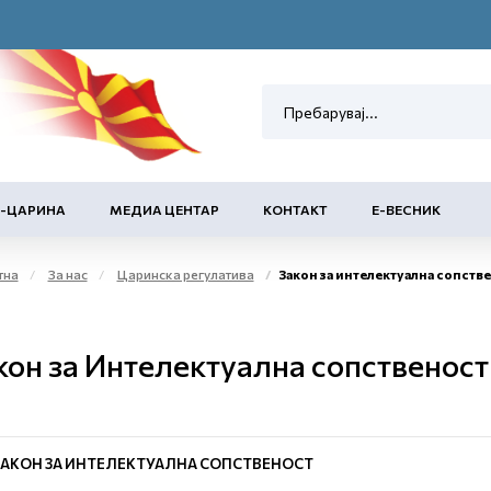
Е-ЦАРИНА
МЕДИА ЦЕНТАР
КОНТАКТ
Е-ВЕСНИК
тна
За нас
Царинска регулатива
Закон за интелектуална сопств
кон за Интелектуална сопственост
ЗАКОН ЗА ИНТЕЛЕКТУАЛНА СОПСТВЕНОСТ