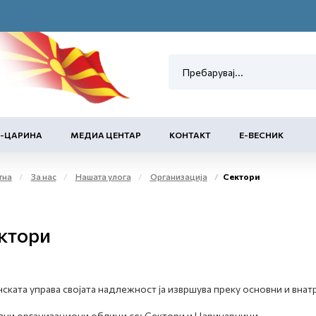
Е-ЦАРИНА
МЕДИА ЦЕНТАР
КОНТАКТ
Е-ВЕСНИК
тна
За нас
Нашата улога
Организација
Сектори
ктори
ската управа својата надлежност ја извршува преку основни и вн
ни организациони облици се: Сектори и Царинарници.