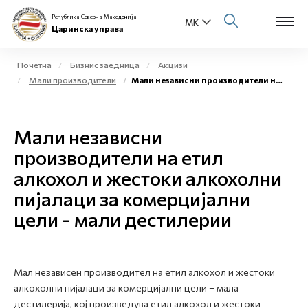
Република Северна Македонија
Царинска управа
Почетна
Бизнис заедница
Акцизи
Мали производители
Мали независни производители на етил алкохол и жестоки алкохолни пијалаци за комерцијални цели - мали дестилерии
Open s
За нас
Open s
Мали независни
Физички лица
производители на етил
Open s
Бизнис заедница
алкохол и жестоки алкохолни
пијалаци за комерцијални
Open s
Е-Царина
цели - мали дестилерии
Open s
Медиа центар
Контакт
Мал независен производител на етил алкохол и жестоки
алкохолни пијалаци за комерцијални цели – мала
дестилерија, кој произведува етил алкохол и жестоки
Е-Весник