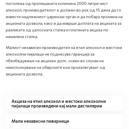
поголема од пропишаната количина 2000 литри чист
алкохол, производителот е должен во рок од 15 дена да го
извести надлежниот царински орган и да побара промена на
акцизната дозвола, како и да изврши доплата на акцизата за
разликата од целосната стапка и платената акциза по
намалена стапка.
Малиот независен производител на етил алкохол и жестоки
алкохолни пијалаци не поднесува гаранција за
пбезбедување на акцизен долг, освен во случаи на
неисполнување на обврските кои произлегуваат од
акцизната дозвола.
Акциза на етил алкохол и жестоки алкохолни
пијалаци произведени кај мали дестилерии
Мали независни пиварници