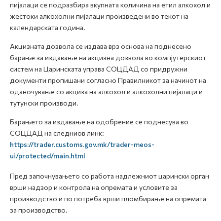
пијалаци се подразбира вкупната количина на етил алкохол и
жестоки алкохолни пијалаци произведени во текот на
календарската година.
Акцизната дозвола се издава врз основа на поднесено
барање за издавање на акцизна дозвола во компјутерскиот
систем на Царинската управа СОЦДАД со придружни
документи пропишани согласно Правилникот за начинот на
оданочување со акциза на алкохол и алкохолни пијалаци и
тутунски производи.
Барањето за издавање на одобрение се поднесува во
СОЦДАД на следниов линк:
https://trader.customs.gov.mk/trader-meos-
ui/protected/main.html
Пред започнувањето со работа надлежниот царински орган
врши надзор и контрола на опремата и условите за
производство и по потреба врши пломбирање на опремата
за производство.