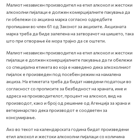
Малиот независен производител на етил алкохол и жестоки
алкохолни пијалаци е должен комерцијалните пакувања да
ги обележи со акцизна марка согласно одредбите
пропишани во член 61 од Законот за акцизите. Акцизната
марка треба да биде залепена на затворачот на шишето, така
што при отворање ќе мора трајно да се оштети.
Малиот независен производител на етил алкохол и жестоки
пијалаци е должен комерцијалните пакувања да ги обележи
со специјална етикета во која е наведено дека алкохолниот
пијалок е произведен под посебен режим на намалена
акциза. На етикетата треба да бидат наведени податоци во
согласност со прописите за безбедност на храната, име и
адреса на производителот, процент на алкохол, вид на
производот, како и број од решение од Агенција за храна и
ветеринарство дека производот е соодветен за
консумирање.
Ако во текот на календарската година бидат произведени
етил алкохол и жестоки алкохолни пијалаци со количина