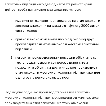
алкохолни пијалаци како дел од неговата регистрирана
дејност треба да ги исполнува следниве услови:
има вкупно годишно производство на етил алкохол и
жестоки алкохолни пијалаци од најмногу 2000 литри
чист алкохол;
правно и економски е независно од било кој друг
производител на етил алкохол и жестоки алкохолни
пијалаци и
неговите производствени и помошни објекти не се
технолошки поврзани со производствените и
помошните објекти на друго лице кое произведува
етил алкохол и жестоки алкохолни пијалаци како дел
од неговата регистрирана дејност.
Под вкупно годишно производство на етил алкохол и
жестоки алкохолни пијалаци произведени од мал независен
производител на етил алкохол и жестоки алкохолни