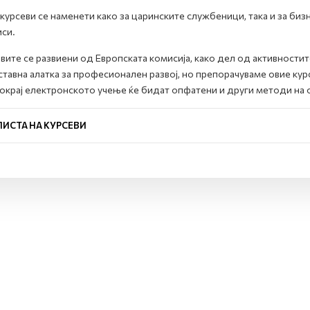
курсеви се наменети како за царинските службеници, така и за биз
си.
вите се развиени од Европската комисија, како дел од активностит
тавна алатка за професионален развој, но препорачуваме овие кур
покрај електронското учење ќе бидат опфатени и други методи на 
ЛИСТА НА КУРСЕВИ