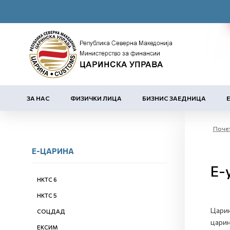
ЗА НАС
ФИЗИЧКИ ЛИЦА
БИЗНИС ЗАЕДНИЦА
Поче
Е-ЦАРИНА
Е-
НКТС 6
НКТС 5
Царин
СОЦДАД
царин
ЕКСИМ