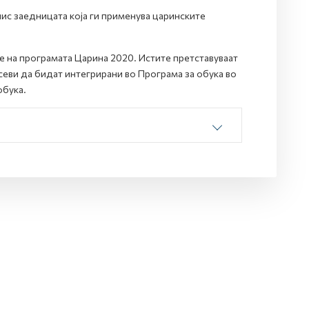
нис заедницата која ги применува царинските
е на програмата Царина 2020. Истите претставуваат
севи да бидат интегрирани во Програма за обука во
обука.