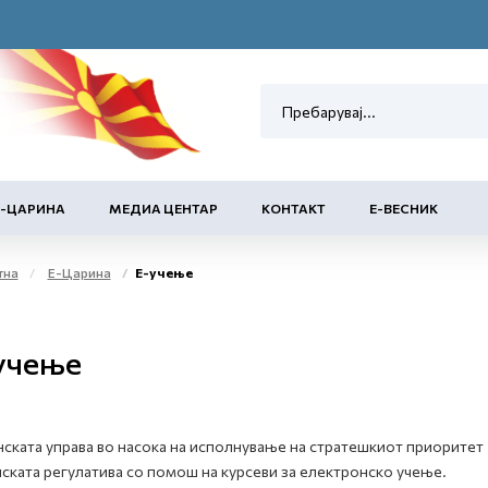
Е-ЦАРИНА
МЕДИА ЦЕНТАР
КОНТАКТ
Е-ВЕСНИК
тна
Е-Царина
Е-учење
учење
ската управа во насока на исполнување на стратешкиот приорите
ската регулатива со помош на курсеви за електронско учење.