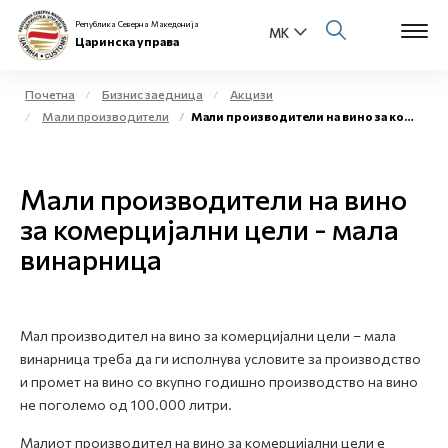
Република Северна Македонија
Царинска управа
Почетна
Бизнис заедница
Акцизи
Мали производители
Мали производители на вино за комерцијални цели - мала винарница
Open s
За нас
Open s
Мали производители на вино
Физички лица
за комерцијални цели - мала
Open s
Бизнис заедница
винарница
Open s
Е-Царина
Open s
Мал производител на вино за комерцијални цели – мала
Медиа центар
винарница треба да ги исполнува условите за производство
и промет на вино со вкупно годишно производство на вино
Контакт
не поголемо од 100.000 литри.
Малиот производител на вино за комерцијални цели е
Е-Весник