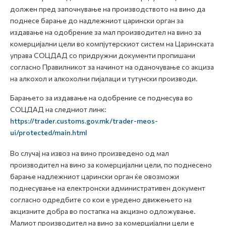
должен пред започнување на производството на вино да
поднесе барање до надлежниот царински орган за
издавање на одобрение за мал производител на вино за
комерцијални цели во компјутерскиот систем на Царинската
управа СОЦДАД со придружни документи пропишани
согласно Правилникот за начинот на оданочување со акциза
на алкохол и алкохолни пијалаци и тутунски производи.
Барањето за издавање на одобрение се поднесува во
СОЦДАД на следниот линк:
https://trader.customs.gov.mk/trader-meos-
ui/protected/main.html
Во случај на извоз на вино произведено од мал
производител на вино за комерцијални цели, по поднесено
барање надлежниот царински орган ќе овозможи
поднесување на електронски административен документ
согласно одредбите со кои е уредено движењето на
акцизните добра во постапка на акцизно одложување.
Малиот производител на вино за комерцијални цели е