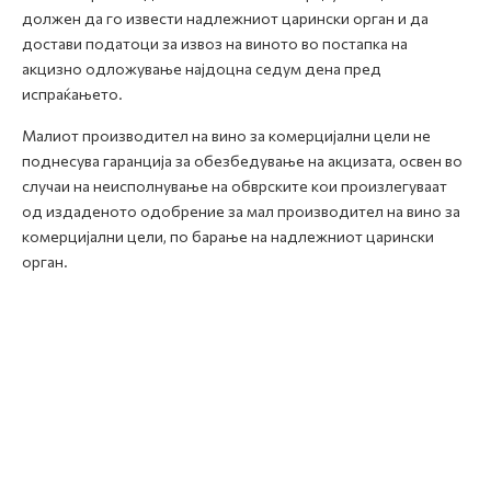
должен да го извести надлежниот царински орган и да
достави податоци за извоз на виното во постапка на
акцизно одложување најдоцна седум дена пред
испраќањето.
Малиот производител на вино за комерцијални цели не
поднесува гаранција за обезбедување на акцизата, освен во
случаи на неисполнување на обврските кои произлегуваат
од издаденото одобрение за мал производител на вино за
комерцијални цели, по барање на надлежниот царински
орган.