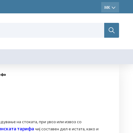
ифа
дување на стоката, при увоз или извоз со
инската тарифа
чиј составен дел е истата, како и