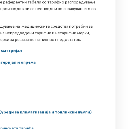
 се референтни табели со тарифно распоредување
 производи кои се неопходни во справувањето со
дување на медицинските средства потребни за
 на непредвидени тарифни и нетарифни мерки,
ерки за решавање на нивниот недостаток.
 материјал
теријал и опрема
(
уреди за климатизација и топлински пумпи
)
ринската тарифа