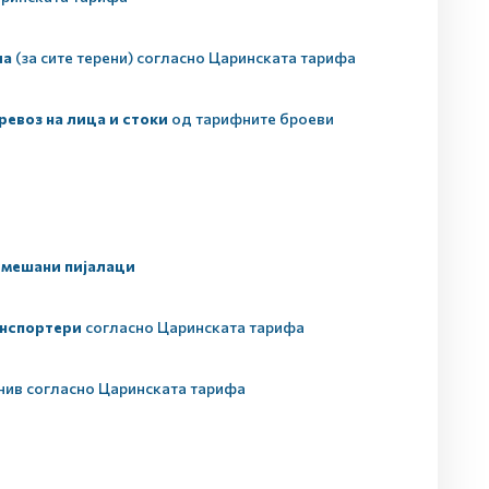
ла
(за сите терени) согласно Царинската тарифа
ревоз на лица и стоки
од тарифните броеви
 мешани пијалаци
анспортери
согласно Царинската тарифа
 нив согласно Царинската тарифа