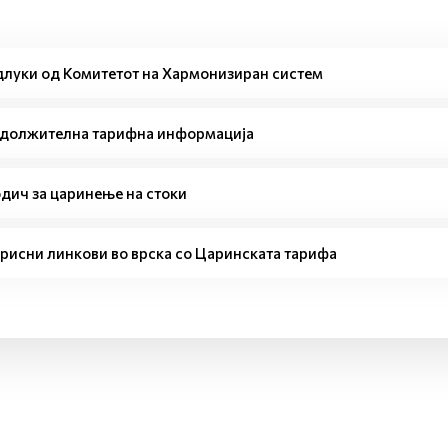
луки од Комитетот на Хармонизиран систем
должителна тарифна информација
дич за царинење на стоки
рисни линкови во врска со Царинската тарифа