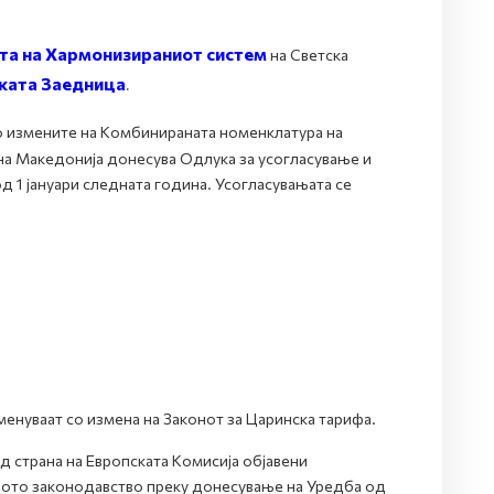
а на Хармонизираниот систем
на Светска
ката Заедница
.
но измените на Комбинираната номенклатура на
рна Македонија донесува Одлука за усогласување и
 1 јануари следната година. Усогласувањата се
менуваат со измена на Законот за Царинска тарифа.
 страна на Европската Комисија објавени
лното законодавство преку донесување на Уредба од