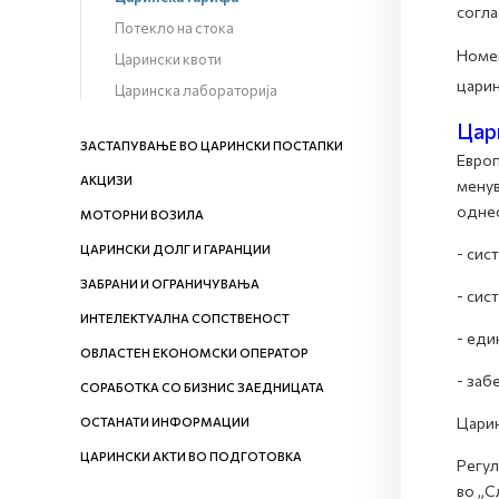
согла
Потекло на стока
Номен
Царински квоти
царин
Царинска лабораторија
Цар
ЗАСТАПУВАЊЕ ВО ЦАРИНСКИ ПОСТАПКИ
Европ
АКЦИЗИ
менув
однес
МОТОРНИ ВОЗИЛА
ЦАРИНСКИ ДОЛГ И ГАРАНЦИИ
- сис
ЗАБРАНИ И ОГРАНИЧУВАЊА
- сис
ИНТЕЛЕКТУАЛНА СОПСТВЕНОСТ
- еди
ОВЛАСТЕН ЕКОНОМСКИ ОПЕРАТОР
- заб
СОРАБОТКА СО БИЗНИС ЗАЕДНИЦАТА
Царин
ОСТАНАТИ ИНФОРМАЦИИ
ЦАРИНСКИ АКТИ ВО ПОДГОТОВКА
Регул
во „С