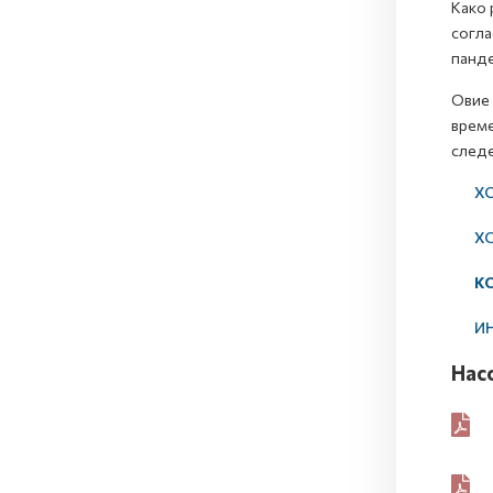
Како 
согла
панде
Овие 
време
следе
ХС 2
ХС 2
К
ИНН 
Нaс