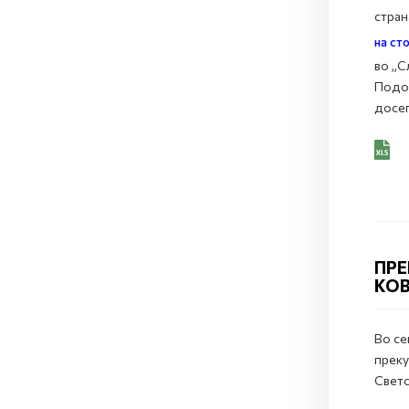
стран
на ст
во „С
Подол
досег
ПРЕ
КОВ
Во се
преку
Светс