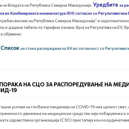
Уредбите
а на Владата на Република Северна Македонија.
за р
оки во Комбинираната номенклатура (КН)
согласно со
Регулативите
на 
лужбен весник на Република Северна Македонија“ и задолжително
у е дадена табела по тарифни ознаки, број на Регулатива на ЕУ, бро
а објавени:
Список
на стока распоредена по КН во соглaсност со Регулативит
ПОРАКА НА СЦО ЗА РАСПОРЕДУВАЊЕ НА МЕД
ИД-19
гашни услови на глобална пандемија на COVID-19 низ целиот свет, а
граничното движење на медицински средства чија побарувачка е з
ката здравствена организација (СЗО) пристапија кон координативе