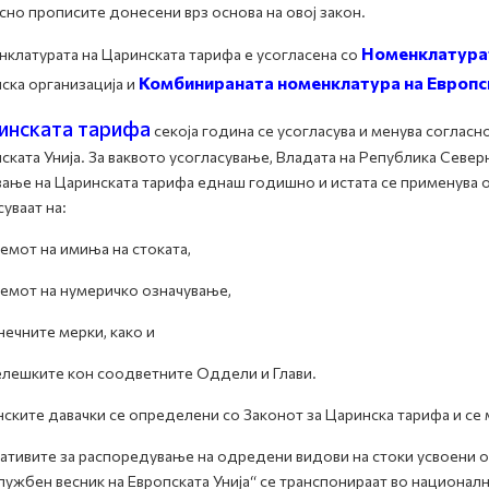
сно прописите донесени врз основа на овој закон.
Номенклатурат
клатурата на Царинската тарифа е усогласена со
Комбинираната номенклатура на Европс
ска организација и
инската тарифа
секоја година се усогласува и менува соглас
ската Унија. За ваквото усогласување, Владата на Република Севе
ање на Царинската тарифа еднаш годишно и истата се применува од
уваат на:
темот на имиња на стоката,
темот на нумеричко означување,
нечните мерки, како и
елешките кон соодветните Оддели и Глави.
ските давачки се определени со Законот за Царинска тарифа и се 
ативите за распоредување на одредени видови на стоки усвоени од
лужбен весник на Европската Унија“ се транспонираат во национа