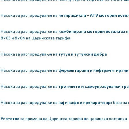
Насока за распоредување на
четирицикли - ATV моторни вози
Насока за распоредување на
комбинирани моторни возила за п
8703 и 8704 на Царинската тарифа
Насока за распоредување на
тутун и тутунски добра
Насока за распоредување на
ферментирани и неферментирани
Насока за распоредување на
тротинети и самоуправувачки тр
Насока за распоредување на
чај и кафе и препарати
врз база на
Упатство
за примена на Царинска тарифа во царинска постапка