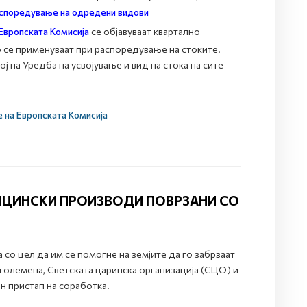
аспоредување
на одредени видови
Европската Комисија
се објавуваат квартално
 се применуваат при распоредување на стоките.
ј на Уредба на усвојување и вид на стока на сите
е на Европската Комисија
ИЦИНСКИ ПРОИЗВОДИ ПОВРЗАНИ СО
 со цел да им се помогне на земјите да го забрзаат
големена, Светската царинска организација (СЦО) и
н пристап на соработка.