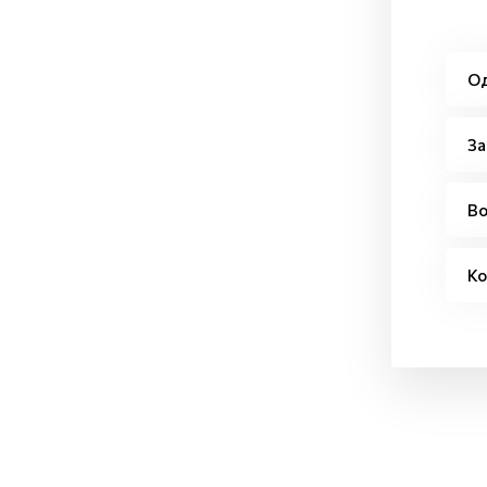
Од
За
Во
Ко