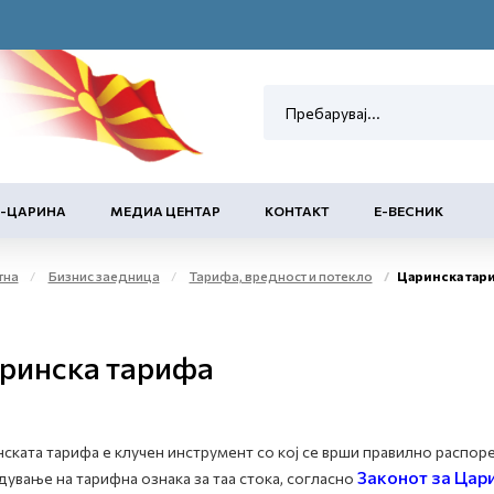
Е-ЦАРИНА
МЕДИА ЦЕНТАР
КОНТАКТ
Е-ВЕСНИК
тна
Бизнис заедница
Тарифа, вредност и потекло
Царинска тар
ринска тарифа
ската тарифа е клучен инструмент со кој се врши правилно распоре
Законот за Цар
ување на тарифна ознака за таа стока, согласно