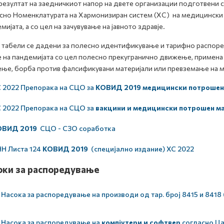
резултат на заедничкиот напор на двете организации подготвени
сно Номенклатурата на Хармонизиран систем (ХС) на медицински
мијата, а со цел на зачувување на јавното здравје.
табели се дадени за полесно идентификување и тарифно распоре
 на пандемијата со цел полесно прекугранично движење, примена
ње, борба против фалсификувани материјали или превземање на м
022 Препорака на СЦО за
КОВИД 2019 медицински потрошен
022 Препорака на СЦО за
вакцини и медицински потрошен ма
ОВИД 2019
СЦО - СЗО соработка
Листа 124
КОВИД 2019
(специјално издание) ХС 2022
оки за распоредување
Насока за распоредување на производи од тар. број 8415 и 8418 
Насока за распоредување на
компјутери и софтвер
согласно Ца