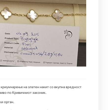
 криумчарење на златен накит со вкупна вредност
ниво по Кривичниот законик.
ки орган.