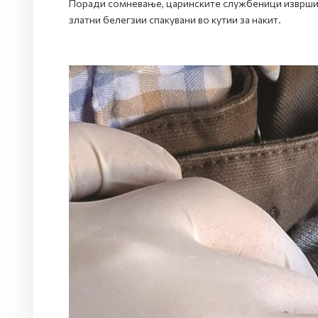
Поради сомневање, царинските службеници извршиле
златни белегзии спакувани во кутии за накит.