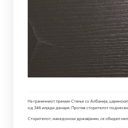
На граничниот премин Стење со Албанија, царинскит
од 346 илјади денари. Против сторителот поднесена
Сторителот, македонски државјанин, се обидел нелег