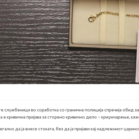
е службеници во соработка со гранична полиција спречија обид за
 е кривична пријава за сторено кривично дело – криумчарење, каз
ално да ја внесе стоката, без да ја пријави кај надлежниот царинс