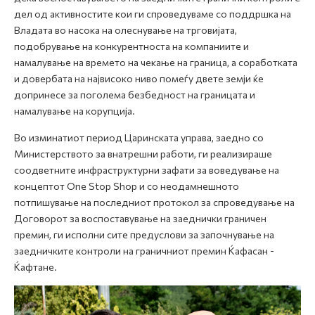
дел од активностите кои ги спроведуваме со поддршка на
Владата во насока на олеснување на трговијата,
подобрување на конкурентноста на компаниите и
намалување на времето на чекање на граница, а соработката
и довербата на највисоко ниво помеѓу двете земји ќе
допринесе за поголема безбедност на границата и
намалување на корупција.
Во изминатиот период Царинската управа, заедно со
Министерството за внатрешни работи, ги реализираше
соодветните инфраструктурни зафати за воведување на
концептот One Stop Shop и со неодамнешното
потпишување на последниот протокол за спроведување на
Договорот за воспоставување на заеднички граничен
премин, ги исполни сите предуслови за започнување на
заедничките контроли на граничниот премин Ќафасан -
Ќафтане.