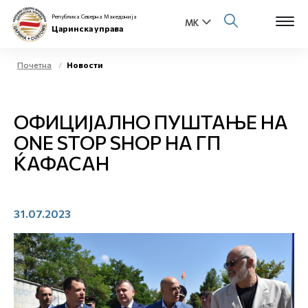
Република Северна Македонија
Царинска управа
Почетна
Новости
Open s
За нас
ОФИЦИЈАЛНО ПУШТАЊЕ НА
Open s
Физички лица
ONE STOP SHOP НА ГП
ЌАФАСАН
Open s
Бизнис заедница
Open s
Е-Царина
31.07.2023
Open s
Медиа центар
Контакт
Е-Весник