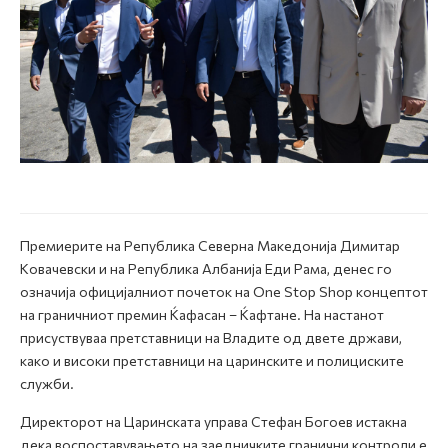
Премиерите на Република Северна Македонија Димитар
Ковачевски и на Република Албанија Еди Рама, денес го
означија официјалниот почеток на One Stop Shop концептот
на граничниот премин Ќафасан – Ќафтане. На настанот
присуствуваа претставници на Владите од двете држави,
како и високи претставници на царинските и полициските
служби.
Директорот на Царинската управа Стефан Богоев истакна
дека воспоставувањето на заедничките гранични контроли е