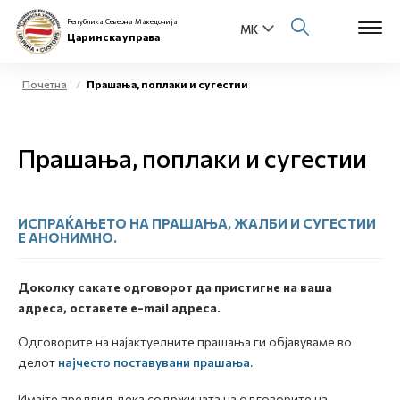
Република Северна Македонија
Царинска управа
Почетна
Прашања, поплаки и сугестии
Open s
За нас
Прашања, поплаки и сугестии
Open s
Физички лица
Open s
Бизнис заедница
ИСПРАЌАЊЕТО НА ПРАШАЊА, ЖАЛБИ И СУГЕСТИИ
Е АНОНИМНО.
Open s
Е-Царина
Доколку сакате одговорот да пристигне на ваша
Open s
адреса, оставете e-mail адреса.
Медиа центар
Одговорите на најактуелните прашања ги објавуваме во
Контакт
делот
најчесто поставувани прашања.
Е-Весник
Имајте предвид дека содржината на одговорите на