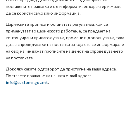
поставените прашања е од информативен карактер и може
да се користи само како информација.
Царинските прописи и останатата регулатива, кои се
применуваат во царинското работење, се предмет на
континуирани прилагодувања, промени и дополнувања, така
да, за спроведување на постапка за која сте се информирале
на овој начин важат прописите на денот на спроведувањето
на постапката.
Доколку сакате одговорот да пристигне на ваша адреса,
Поставете прашање на нашата e-mail адреса
info@customs.gov.mk
.