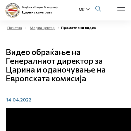
Република Северна Македонија
Царинска управа
Почетна
Медиа центар
Промотивни видеа
Open s
За нас
Видео обраќање на
Open s
Физички лица
Генералниот директор за
Царина и оданочување на
Open s
Бизнис заедница
Европската комисија
Open s
Е-Царина
Open s
14.04.2022
Медиа центар
Контакт
Е-Весник