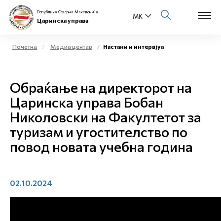
Република Северна Македонија
Царинска управа
Почетна
Медиа центар
Настани и интервјуа
Open s
За нас
Обраќање на директорот на
Open s
Физички лица
Царинска управа Бобан
Николовски на Факултетот за
Open s
Бизнис заедница
туризам и угостителство по
Open s
повод новата учебна година
Е-Царина
Open s
Медиа центар
02.10.2024
Контакт
Е-Весник