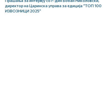
Прашања за интервју со г-дин Бобан Николовски,
директор на Царинска управа за едиција “ТОП 100
ИЗВОЗНИЦИ 2025”