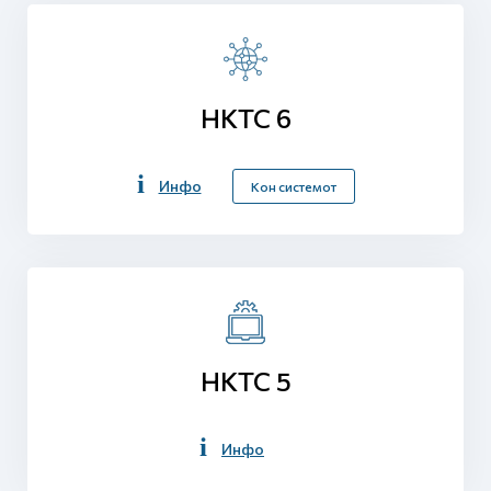
НКТС 6
Инфо
Кон системот
НКТС 5
Инфо