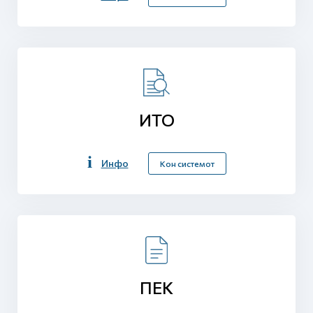
ИТО
Инфо
Кон системот
ПЕК