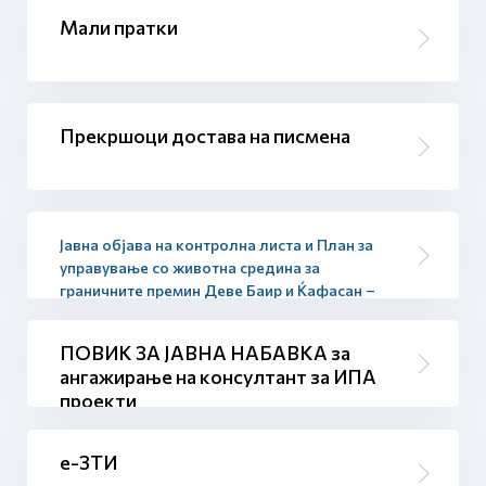
Мали пратки
Прекршоци достава на писмена
Јавна објава на контролна листа и План за
управување со животна средина за
граничните премин Деве Баир и Ќафасан –
фаза I
ПОВИК ЗА ЈАВНА НАБАВКА за
ангажирање на консултант за ИПА
проекти
е-ЗТИ