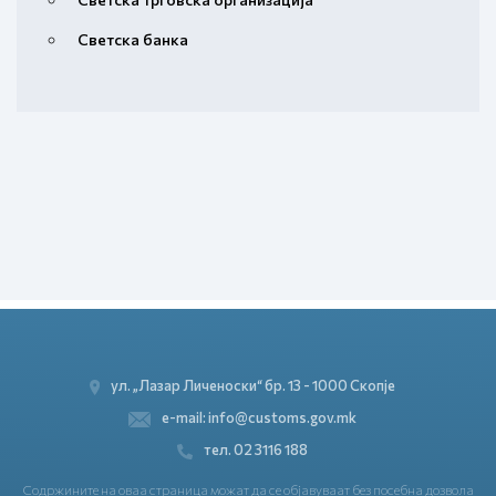
Светска банка
ул. „Лазар Личеноски“ бр. 13 - 1000 Скопје
e-mail: info@customs.gov.mk
тел. 02 3116 188
Содржините на оваа страница можат да се објавуваат без посебна дозвола