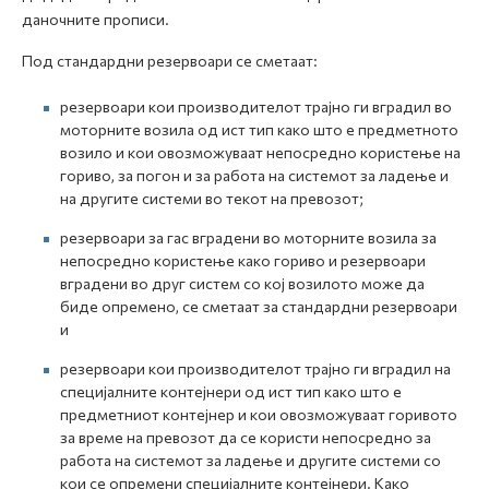
даночните прописи.
Под стандардни резервоари се сметаат:
резервоари кои производителот трајно ги вградил во
моторните возила од ист тип како што е предметното
возило и кои овозможуваат непосредно користење на
гориво, за погон и за работа на системот за ладење и
на другите системи во текот на превозот;
резервоари за гас вградени во моторните возила за
непосредно користење како гориво и резервоари
вградени во друг систем со кој возилото може да
биде опремено, се сметаат за стандардни резервоари
и
резервоари кои производителот трајно ги вградил на
специјалните контејнери од ист тип како што е
предметниот контејнер и кои овозможуваат горивото
за време на превозот да се користи непосредно за
работа на системот за ладење и другите системи со
кои се опремени специјалните контејнери. Како