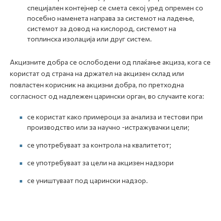
специјален контејнер се смета секој уред опремен со
посебно наменета направа за системот на ладење,
системот за довод на кислород, системот на
топлинска изолација или друг систем.
Акцизните добра се ослободени од плаќање акциза, кога се
користат од страна на држател на акцизен склад или
повластен корисник на акцизни добра, по претходна
согласност од надлежен царински орган, во случаите кога:
се користат како примероци за анализа и тестови при
производство или за научно -истражувачки цели;
се употребуваат за контрола на квалитетот;
се употребуваат за цели на акцизен надзори
се уништуваат под царински надзор.