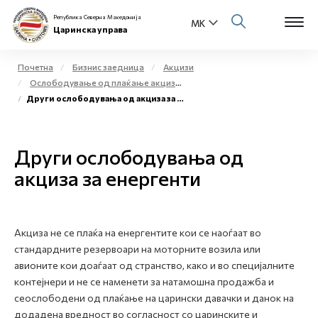
Република Северна Македонија
Царинска управа
Почетна
Бизнис заедница
Акцизи
Ослободување од плаќање акциза и повластено користење на акцизни добра
Open s
Други ослободувања од акциза за енергенти
За нас
Open s
Физички лица
Други ослободувања од
Open s
акциза за енергенти
Бизнис заедница
Open s
Е-Царина
Акциза не се плаќа на енергентите кои се наоѓаат во
Open s
Медиа центар
стандардните резервоари на моторните возила или
авионите кои доаѓаат од странство, како и во специјалните
Контакт
контејнери и не се наменети за натамошна продажба и
сеослободени од плаќање на царински давачки и данок на
додадена вредност во согласност со царинските и
Е-Весник