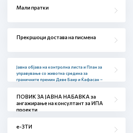
Мали пратки
Прекршоци достава на писмена
Јавна објава на контролна листа и План за
управување со животна средина за
граничните премин Деве Баир и Ќафасан –
фаза I
ПОВИК ЗА ЈАВНА НАБАВКА за
ангажирање на консултант за ИПА
проекти
е-ЗТИ