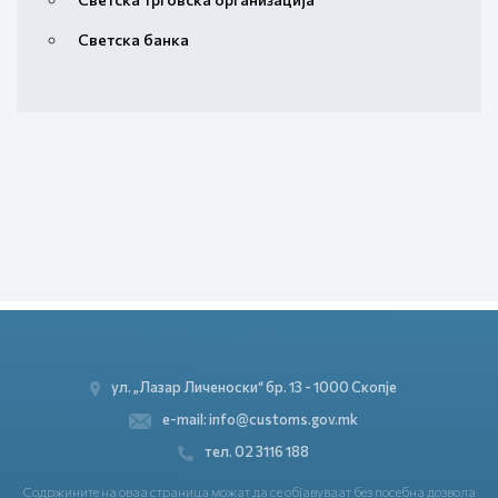
Светска банка
ул. „Лазар Личеноски“ бр. 13 - 1000 Скопје
e-mail: info@customs.gov.mk
тел. 02 3116 188
Содржините на оваа страница можат да се објавуваат без посебна дозвола