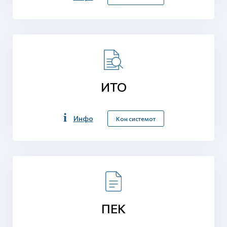
ИТО
Инфо
Кон системот
ПЕК