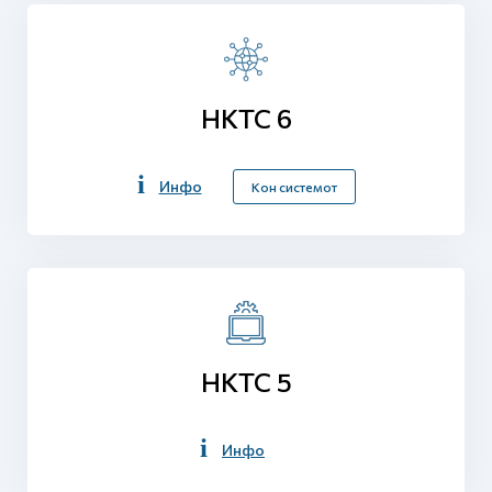
НКТС 6
Инфо
Кон системот
НКТС 5
Инфо