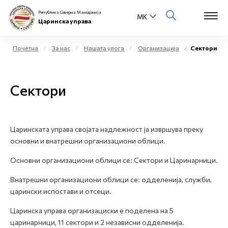
Република Северна Македонија
Царинска управа
Почетна
За нас
Нашата улога
Организација
Сектори
Open s
За нас
Сектори
Open s
Физички лица
Open s
Бизнис заедница
Царинската управа својата надлежност ја извршува преку
основни и внатрешни организациони облици.
Open s
Е-Царина
Основни организациони облици се: Сектори и Царинарници.
Open s
Медиа центар
Внатрешни организациони облици се: одделенија, служби,
царински испостави и отсеци.
Контакт
Царинска управа организациски е поделена на 5
царинарници, 11 сектори и 2 независни одделенија.
Е-Весник