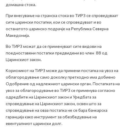
домашна стока.
При внесување на странска стока во ТИРЗ се спроведуваат
сите царински постапки, кои се спроведуваат и во
останатото царинско подрачје на Република Северна
Македонија.
Во ТИРЗ можат да се применуваат сите видови на
поедноставени постапки предвидени во член 88 од
Царинскиот закон.
Корисникот на ТИРЗ може да примени постапка на увоз на
облагородување само доколку претходно има добиено
Одобрение од надлежниот царински орган. Постапката на
увоз за облагородување во ТИРЗ се применува согласно
одредбите на Царинскиот закон и Уредбата за
спроведување на Царинскиот закон, освен што за
спроведување на оваа постапка не се бара банкарска
гаранција како инструмент за обезбедување на
евентуалниот царински долг.