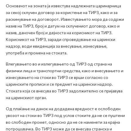
Основачот на зоната ја известува надлежната царинарница
за секој склучен договор за користење на ТИРЗ, како и за
раскинување на договорот. Известувањето мора да содржи
назив на ТИРЗ, број и датум на склучениот договор, како и
назив, даночен број и дејноста на корисникот на ТИРЗ.
Корисникот на ТИРЗ, заради спроведување на царински
надзор, води евиденција за внесување, изнесување,
употреба и промена на стоката.
Влегувањето во и излегувањето од ТИРЗ од страна на
физички лица и транспортни средства, како и внесувањето и
изнесувањето на стоки во ТИРЗ се врши согласно со
царинските прописи и се предмет на царински надзор.
Стоката која се внесува во ТИРЗ задолжително се пријавува
на царинскиот орган.
Од плаќање на данок на додадена вредност е ослободен
увозот на стоки во ТИРЗ под услов стоките да не се пуштени
во слободен промет, односно да не се наменети за крајна
потрошувачка. Во ТИРЗ може да се внесува странска и