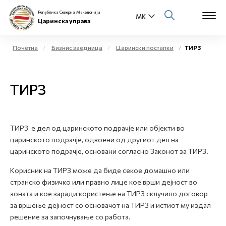
Република Северна Македонија
Царинска управа
Почетна
Бизнис заедница
Царински постапки
ТИРЗ
Open s
За нас
ТИРЗ
Open s
Физички лица
Open s
Бизнис заедница
ТИРЗ е дел од царинското подрачје или објекти во
царинското подрачје, одвоени од другиот дел на
Open s
Е-Царина
царинското подрачје, основани согласно Законот за ТИРЗ.
Open s
Корисник на ТИРЗ може да биде секое домашно или
Медиа центар
странско физичко или правно лице кое врши дејност во
зоната и кое заради користење на ТИРЗ склучило договор
Контакт
за вршење дејност со основачот на ТИРЗ и истиот му издал
решение за започнување со работа.
Е-Весник