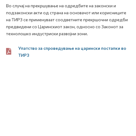
Во случај на прекршување на одредбите на законски и
подзаконски акти од страна на основачот или корисниците
на ТИРЗ се применуваат соодветните прекршочни одредби
предвидени со Царинскиот закон, односно со Законот за
технолошко индустриски развојни зони.
Упатство за спроведување на царински постапки во
ТИРЗ