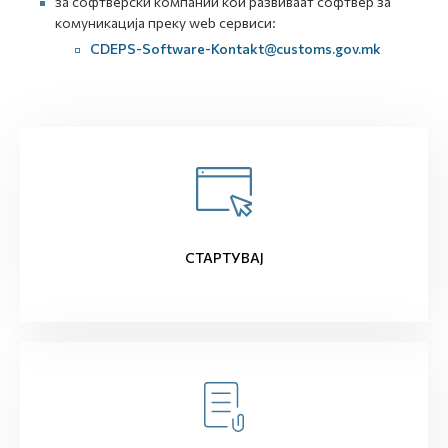
за софтверски компании кои развиваат софтвер за
комуникација преку web сервиси:
CDEPS-Software-Kontakt@customs.gov.mk
СТАРТУВАЈ