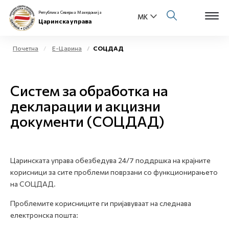
Република Северна Македонија
Царинска управа
Почетна
Е-Царина
СОЦДАД
Open s
За нас
Систем за обработка на
Open s
Физички лица
декларации и акцизни
документи (СОЦДАД)
Open s
Бизнис заедница
Open s
Е-Царина
Царинската управа обезбедува 24/7 поддршка на крајните
Open s
корисници за сите проблеми поврзани со функционирањето
Медиа центар
на СОЦДАД.
Контакт
Проблемите корисниците ги пријавуваат на следнава
електронска пошта:
Е-Весник