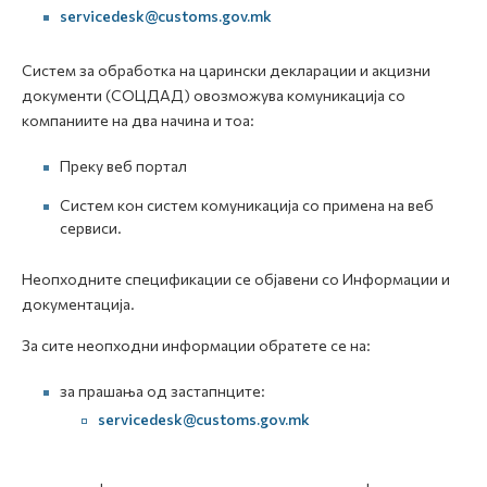
servicedesk@customs.gov.mk
Систем за обработка на царински декларации и акцизни
документи (СОЦДАД) овозможува комуникација со
компаниите на два начина и тоа:
Преку веб портал
Систем кон систем комуникација со примена на веб
сервиси.
Неопходните спецификации се објавени со Информации и
документација.
За сите неопходни информации обратете се на:
за прашања од застапнците:
servicedesk@customs.gov.mk