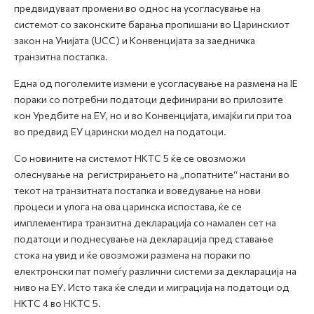
предвидуваат промени во однос на усогласување на
системот со законските барања пропишани во Царинскиот
закон на Унијата (UCC) и Конвенцијата за заедничка
транзитна постапка.
Една од поголемите измени е усогласување на размена на IE
пораки со потребни податоци дефинирани во прилозите
кон Уредбите на ЕУ, но и во Конвенцијата, имајќи ги при тоа
во предвид ЕУ царински модел на податоци.
Со новините на системот НКТС 5 ќе се овозможи
олеснување на регистрирањето на „попатните“ настани во
текот на транзитната постапка и воведување на нови
процеси и улога на ова царинска испостава, ќе се
имплементира транзитна декларација со намален сет на
податоци и поднесување на декларација пред ставање
стока на увид и ќе овозможи размена на пораки по
електронски пат помеѓу различни системи за декларација на
ниво на ЕУ. Исто така ќе следи и миграција на податоци од
НКТС 4 во НКТС 5.