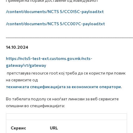
Примери на пораки доставени од изведувачот
/content/documents/NCTS 5/CC015C-payload.txt
/content/documents/NCTS 5/CC007C-payload.txt
_______________________________________________________________________
14.10.2024
https://ncts5-test-ext.customs.gov.mk/ncts-
gateway/v1/gateway
претставува resource root кој треба да се користи при повик
на сервисите од
техничката спецификацијата за економските оператори
.
Во табелата подолу се наоѓаат линкови за веб сервисите
опишани во спецификацијата:
Сервис
URL