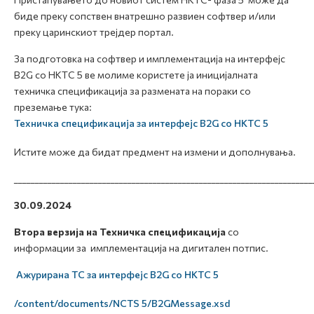
биде преку сопствен внатрешно развиен софтвер и/или
преку царинскиот трејдер портал.
За подготовка на софтвер и имплементација на интерфејс
B2G со НКТС 5 ве молиме користете ја иницијалната
техничка спецификација за размената на пораки со
преземање тука:
Техничка спецификација за интерфејс B2G со НКТС 5
Истите може да бидат предмент на измени и дополнувања.
_______________________________________________________________________
30.09.2024
Втора верзија
на Техничка спецификација
со
информации за имплементација на дигитален потпис.
Ажурирана ТС за интерфејс B2G со НКТС 5
/content/documents/NCTS 5/B2GMessage.xsd