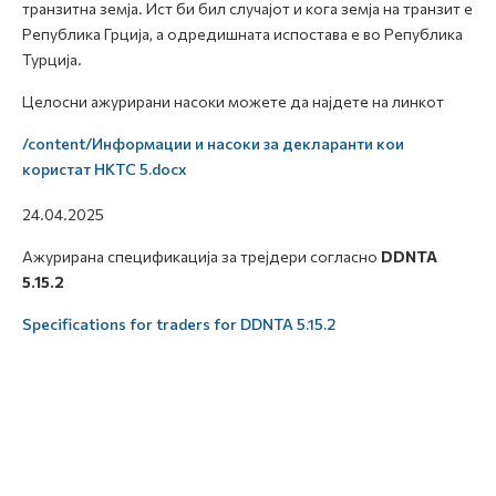
транзитна земја. Ист би бил случајот и кога земја на транзит е
Република Грција, а одредишната испостава е во Република
Турција.
Целосни ажурирани насоки можете да најдете на линкот
/content/Информации и насоки за декларанти кои
користат НКТС 5.docx
24.04.2025
Ажурирана спецификација за трејдери согласно
DDNTA
5.15.2
Specifications for traders for DDNTA 5.15.2