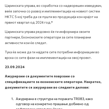
Царинската управа, во соработка со надворешен изведувач,
веќе започна со развој и имплементација на новиот систем
НКТС 5 кој треба да се пушти во продукција кон крајот на
првиот квартал од 2024 год.*
Царинската управа редовно ќе ги информира своите
партнери, Економските оператори за сите планирани
активности кои ќе следат.
Тука ќе може да ги најдете сите потребни информации во
врска со сите фази на имплементација на овој проект.
23.09.2024
Ажурирани се документите поврзани со
спецификациите за економските оператори. Накратко,
документите се ажурирани во следните делови:
Ажурирана е структура на пораката TR083, како
одговор на конкретно прашање добиено од
софтверски изведувач (види