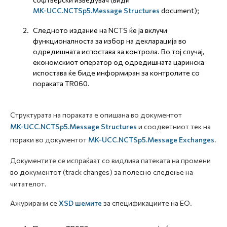
MK-UCC.NCTSp5.Message Structures
document);
Следното издание на NCTS ќе ја вклучи
функционалноста за избор на декларација во
одредишната испостава за контрола. Во тој случај,
економскиот оператор од одредишната царинска
испостава ќе биде информиран за контролите со
пораката TR060.
Структурата на пораката е опишана во документот
MK-UCC.NCTSp5.Message Structures
и соодветниот тек на
пораки во документот
MK-UCC.NCTSp5.Message Exchanges
.
Документите се испраќаат со видлива патеката на промени
во документот (track changes) за полесно следење на
читателот.
Ажурирани се
XSD шемите
за спецификациите на ЕО.