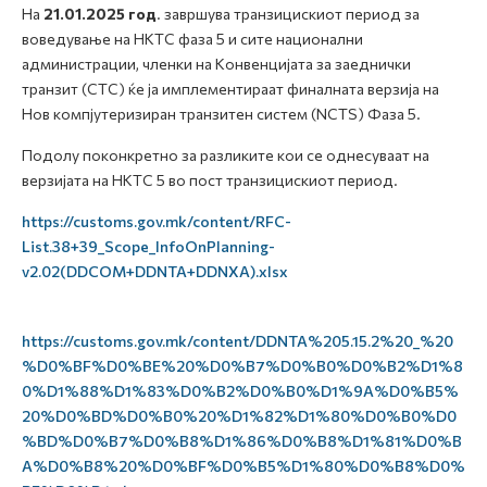
На
21.01.2025 год
. завршува транзицискиот период за
воведување на НКТС фаза 5 и сите национални
администрации, членки на Конвенцијата за заеднички
транзит (CTC) ќе ја имплементираат финалната верзија на
Нов компјутеризиран транзитен систем (NCTS) Фаза 5.
Подолу поконкретно за разликите кои се однесуваат на
верзијата на НКТС 5 во пост транзицискиот период.
https://customs.gov.mk/content/RFC-
List.38+39_Scope_InfoOnPlanning-
v2.02(DDCOM+DDNTA+DDNXA).xlsx
https://customs.gov.mk/content/DDNTA%205.15.2%20_%20
%D0%BF%D0%BE%20%D0%B7%D0%B0%D0%B2%D1%8
0%D1%88%D1%83%D0%B2%D0%B0%D1%9A%D0%B5%
20%D0%BD%D0%B0%20%D1%82%D1%80%D0%B0%D0
%BD%D0%B7%D0%B8%D1%86%D0%B8%D1%81%D0%B
A%D0%B8%20%D0%BF%D0%B5%D1%80%D0%B8%D0%