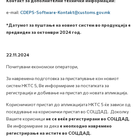
Контакт за дополнителни технички информации:
e-mail:
CDEPS-Software-Kontakt@customs.gov.mk
*Датумот за пуштање
на новиот систем
во продукција е
предвиден за октомври 2024 год.
22.11.2024
Почитувани економски оператори,
За навремена подготовка за пристапување кон новиот
систем НКТС 5, Ве информираме за постапката за
регистрација и добивање на пристап до новата апликација.
Корисничкиот пристап до апликацијата НКТС 5 ќе зависи од
поседување на кориснички пристап во СОЦДАД. Доколку
Вашите корисници
не се веќе регистрирани во СОЦДАД
,
Ве информираме за дека
е неопходно навремено
регистрирање на истите во СОЦДАД.