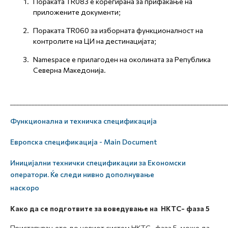
Пораката TR083 е корегирана за прифаќање на
приложените документи;
Пораката TR060 за изборната функционалност на
контролите на ЦИ на дестинацијата;
Namespace е прилагоден на околината за Република
Северна Македонија.
_______________________________________________________________________
Функционална и техничка спецификација
Европска спецификација - Main Document
Иницијални технички спецификации за Економски
оператори. Ќе следи нивно дополнување
наскоро
Како да се подготвите
за воведување на НКТС-
фаза 5
Пристапувањето до новиот систем НКТС- фаза 5 може да