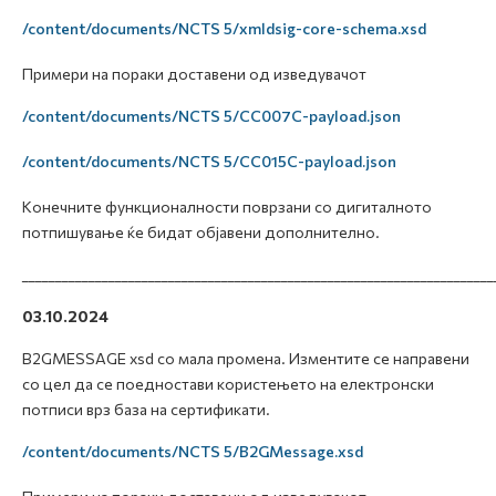
/content/documents/NCTS 5/xmldsig-core-schema.xsd
Примери на пораки доставени од изведувачот
/content/documents/NCTS 5/CC007C-payload.json
/content/documents/NCTS 5/CC015C-payload.json
Конечните функционалности поврзани со дигиталното
потпишување ќе бидат објавени дополнително.
_______________________________________________________________________
03.10.2024
B2GMESSAGE xsd со мала промена. Изментите се направени
со цел да се поедностави користењето на електронски
потписи врз база на сертификати.
/content/documents/NCTS 5/B2GMessage.xsd