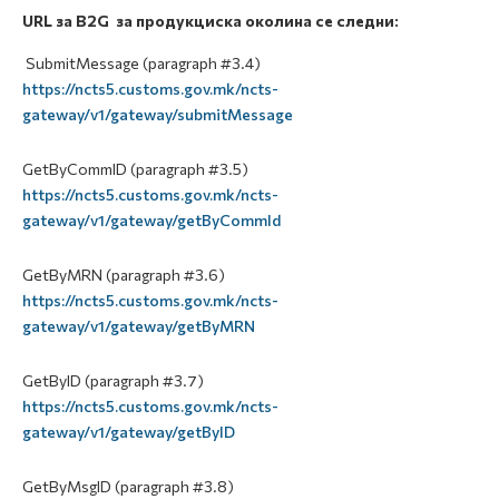
URL за B2G за продукциска околина се следни:
SubmitMessage (paragraph #3.4)
https://ncts5.customs.gov.mk/ncts-
gateway/v1/gateway/submitMessage
GetByCommID (paragraph #3.5)
https://ncts5.customs.gov.mk/ncts-
gateway/v1/gateway/getByCommId
GetByMRN (paragraph #3.6)
https://ncts5.customs.gov.mk/ncts-
gateway/v1/gateway/getByMRN
GetByID (paragraph #3.7)
https://ncts5.customs.gov.mk/ncts-
gateway/v1/gateway/getByID
GetByMsgID (paragraph #3.8)