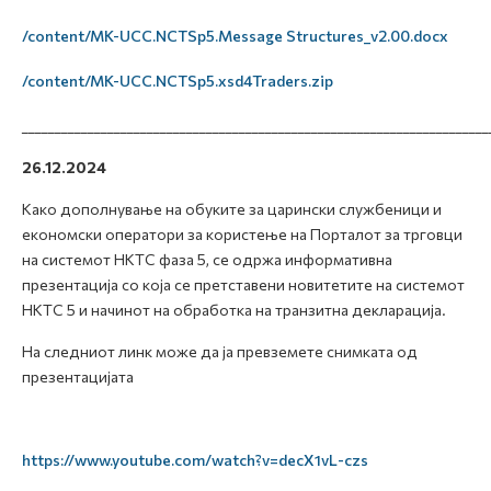
/content/MK-UCC.NCTSp5.Message Structures_v2.00.docx
/content/MK-UCC.NCTSp5.xsd4Traders.zip
_______________________________________________________________________
26.12.2024
Како дополнување на обуките за царински службеници и
економски оператори за користење на Порталот за трговци
на системот НКТС фаза 5, се
одржа информативна
презентација со која се претставени новитетите на системот
НКТС 5 и начинот на обработка на транзитна декларација.
На следниот линк може да ја превземете снимката од
презентацијата
https://www.youtube.com/watch?v=decX1vL-czs