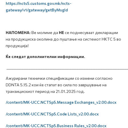
https://ncts5.customs.gov.mk/ncts-
gateway/v1/gateway/getByMsgId
НАПОМЕНА:
Ве молиме да
НЕ
се поднесуваат декларации
на продукциска околина до пуштање на системот НКТС 5 во
продукција!
Ќе следат дополнителни информации.
______________________________________________________________________
Ажурирани технички спецификации со измени согласно
DDNTA 5.15.2 кои ќе стапат во сила по завршување на
транзицискиот период на 21.01.2025 год.
/content/MK-UCC.NCTSp5.Message Exchanges_v2.00.docx
/content/MK-UCC.NCTSp5.Code Lists_v2.00.docx
/content/MK-UCC.NCTSp5.Business Rules_v2.00.docx