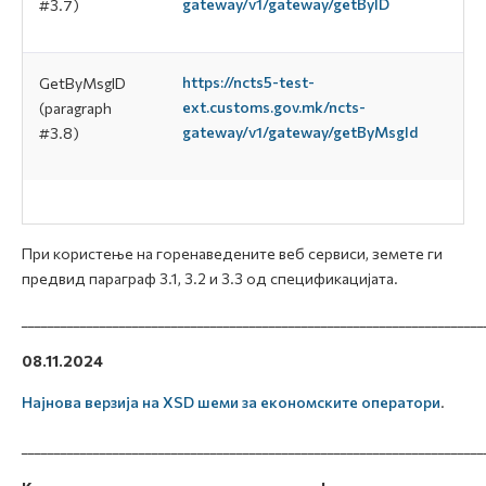
gateway/v1/gateway/getByID
#3.7)
https://ncts5-test-
GetByMsgID
ext.customs.gov.mk/ncts-
(paragraph
gateway/v1/gateway/getByMsgId
#3.8)
При користење на горенаведените веб сервиси, земете ги
предвид параграф 3.1, 3.2 и 3.3 од спецификацијата.
_______________________________________________________________________
08.11.2024
Најнова верзија на XSD шеми за економските оператори
.
_______________________________________________________________________