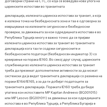
договорни страни на CTC, со која се воведува нова улога на
царинските испостави во транзитната
декларација, излезната царинска испостава за транзит, а која
е излезна точка на безбедносната зона и таа е одговорна за
извршување на излезните сигурносни и безбедносни
проверки, за движењата за кои одредишната испостава е во
Република Турција
многу е важно точно да се пријави
излезната царинска испостава за транзит во транзитната
декларација кога таа ги содржи сигурносните и
безбедносните податоци (безбедносен индикатор 3) со
креираење на порака
IE160
. Во секој друг случај, царинските
службеници во излезната царинска испостава за транзит
треба да преземат дополнителни активности за да можат
системски да ја видат транзитната декларација со размена на
пораки IE164/IE165, а за да ги добијат податоците за
транзитната декларација. Пораката
IE160
треба да биде
упатена кон испоставите
MP Kapitan Andreevo (BG001015)
или MP Lesovo (BG001011) за движења за кои одредишната
испостaва е во Република Турција, а Република Бугарија е