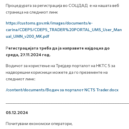
Процедурата за регистрација во СОЦДАД е на нашата веб
страница на следниот линк
https://customs.gov.mk/images/documents/e-
carina/CDEPS/CDEPS_TRADER%20PORTAL_UMS_User_Man
ual_UMN_v200_MK.pdf
Р
егистрацијата треба да ја направите најдоцна до
среда, 27.11.2024 год.
Водичот за користење на Трејдер порталот на НКТС 5 за
надворешни корисници можете да го презементе на
следниот линк:
/content/documents/Водич за порталот NCTS Trader.docx
_______________________________________________________________________
05.12.2024
Почитувани економски оператори,