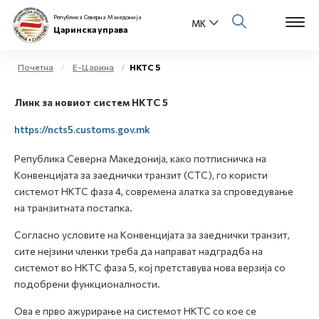
Република Северна Македонија
Царинска управа
Почетна
Е-Царина
НКТС 5
Open s
Линк за новиот систем НКТС 5
За нас
Open s
https://ncts5.customs.gov.mk
Физички лица
Република Северна Македонија, како потписничка на
Open s
Бизнис заедница
Конвенцијата за заеднички транзит (CTC), го користи
системот НКТС фаза 4, современа алатка за спроведување
Open s
на транзитната постапка.
Е-Царина
Согласно условите на Конвенцијата за заеднички транзит,
Open s
Медиа центар
сите нејзини членки треба да направат надградба на
системот во НКТС фаза 5, кој претставува нова верзија со
Контакт
подобрени функционалности.
Ова е прво ажурирање на системот НКТС со кое се
Е-Весник