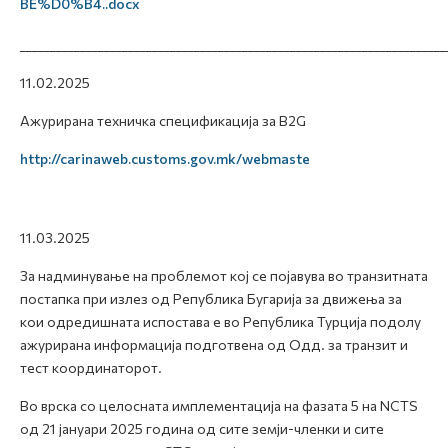
BE%D0%B4..docx
_______________________________________________________________________
11.02.2025
Ажурирана техничка спецификација за B2G
http://carinaweb.customs.gov.mk/webmaste
11.03.2025
За надминување на проблемот кој се појавува во транзитната
постапка при излез од Република Бугарија за движења за
кои одредишната испостава е во Република Турција подолу
ажурирана информација подготвена од Одд. за транзит и
тест координаторот.
Во врска со целосната имплементација на фазата 5 на NCTS
од 21 јануари 2025 година од сите земји-членки и сите