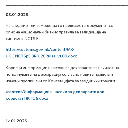
_______________________________________________________________________
03.01.2025
На следниот линк може да го превезмете докуменот со
опис на национални бизнис правила за валидација на
системот NCTS 5.
https://customs.gov.mk/content/MK-
UCC.NCTSp5.BR%20Rules_v1.00.docx
Корисни информации и насоки за декларанти за начинот на
пополнување на декларација согласно новите правила и
измени пропишани со Конвенцијата за заеднички транзит.
/content/Информации и насоки за декларанти кои
користат НКТС 5.docx
_______________________________________________________________________
17.01.2025