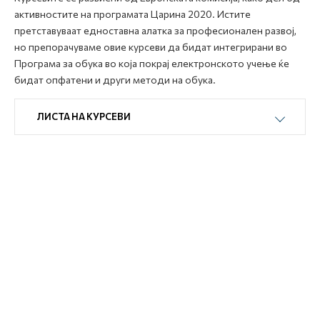
активностите на програмата Царина 2020. Истите
претставуваат едноставна алатка за професионален развој,
но препорачуваме овие курсеви да бидат интегрирани во
Програма за обука во која покрај електронското учење ќе
бидат опфатени и други методи на обука.
ЛИСТА НА КУРСЕВИ