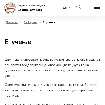
Република Северна Македонија
Царинска управа
Почетна
Е-Царина
Е-учење
Open s
За нас
Е-учење
Open s
Физички лица
Open s
Бизнис заедница
Царинската управа во насока на исполнување на стратешкиот
приоритет Модернизација, овозможува изучување на
Open s
Е-Царина
царинската регулатива со помош на курсеви за електронско
учење.
Open s
Медиа центар
Овие курсеви се наменети како за царинските службеници,
така и за бизнис заедницата која ги применува царинските
Контакт
прописи.
Курсевите се развиени од Европската комисија, како дел од
Е-Весник