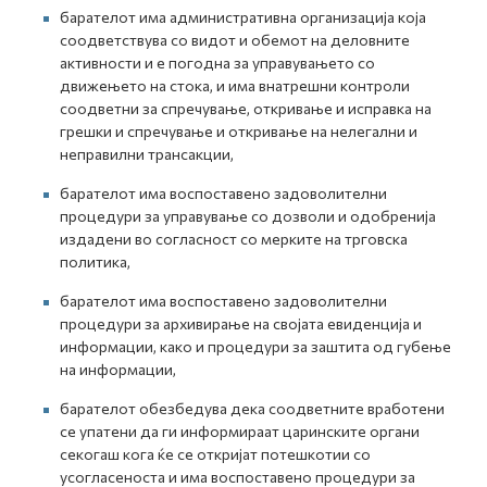
барателот има административна организација која
соодветствува со видот и обемот на деловните
активности и е погодна за управувањето со
движењето на стока, и има внатрешни контроли
соодветни за спречување, откривање и исправка на
грешки и спречување и откривање на нелегални и
неправилни трансакции,
барателот има воспоставено задоволителни
процедури за управување со дозволи и одобренија
издадени во согласност со мерките на трговска
политика,
барателот има воспоставено задоволителни
процедури за архивирање на својата евиденција и
информации, како и процедури за заштита од губење
на информации,
барателот обезбедува дека соодветните вработени
се упатени да ги информираат царинските органи
секогаш кога ќе се откријат потешкотии со
усогласеноста и има воспоставено процедури за