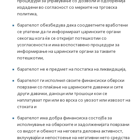
процедури за управување со дозволи и одобренија
издадени во согласност со мерките на трговска
политика,
барателот обезбедува дека соодветните вработени
се упатени да ги информираат царинските органи
секогаш кога ќе се откријат потешкотии со
усогласеноста и има воспоставено процедури за
информирање на царинските органи за таквите
потешкотии,
барателот не е предмет на постапка на ликвидација,
барателот ги исполнил своите финансиски обврски
поврзани со плаќање на царинските давачки и сите
други давачки, даноци или трошоци кои се
наплатуваат при или во врска со увозот или извозот на
стоката и
барателот има добра финансиска состојба за
исполнување на обврските и задолженијата поврзани
со видот и обемот на неговата деловна активност,
вклучувајќи и непостоење на негативни нето средства