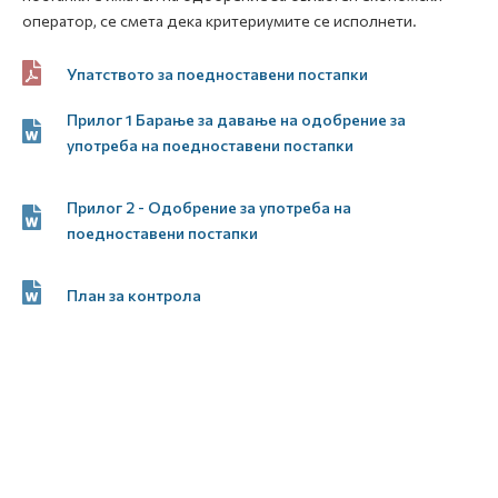
оператор, се смета дека критериумите се исполнети.
Упатството за поедноставени постапки
Прилог 1 Барање за давање на одобрение за
употреба на поедноставени постапки
Прилог 2 - Одобрение за употреба на
поедноставени постапки
План за контрола