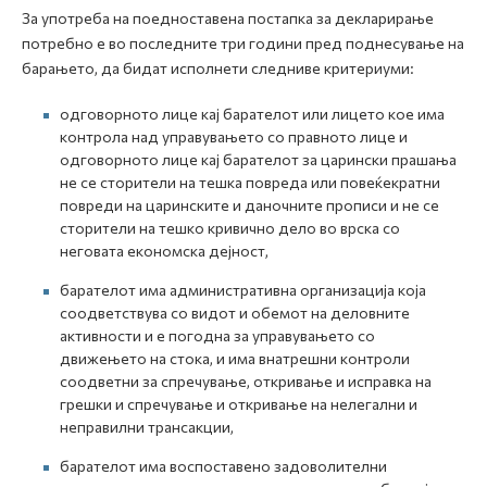
За употреба на поедноставена постапка за декларирање
потребно е во последните три години пред поднесување на
барањето, да бидат исполнети следниве критериуми:
одговорното лице кај барателот или лицето кое има
контрола над управувањето со правното лице и
одговорното лице кај барателот за царински прашања
не се сторители на тешка повреда или повеќекратни
повреди на царинските и даночните прописи и не се
сторители на тешко кривично дело во врска со
неговата економска дејност,
барателот има административна организација која
соодветствува со видот и обемот на деловните
активности и е погодна за управувањето со
движењето на стока, и има внатрешни контроли
соодветни за спречување, откривање и исправка на
грешки и спречување и откривање на нелегални и
неправилни трансакции,
барателот има воспоставено задоволителни