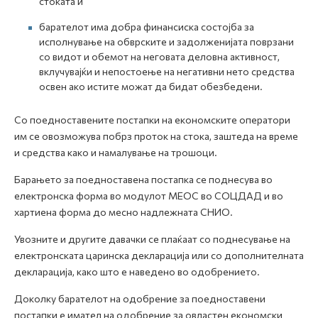
стоката и
барателот има добра финансиска состојба за
исполнување на обврските и задолженијата поврзани
со видот и обемот на неговата деловна активност,
вклучувајќи и непостоење на негативни нето средства
освен ако истите можат да бидат обезбедени.
Со поедноставените постапки на економските оператори
им се овозможува побрз проток на стока, заштеда на време
и средства како и намалување на трошоци.
Барањето за поедноставена постапка се поднесува во
електронска форма во модулот МЕОС во СОЦДАД и во
хартиена форма до месно надлежната СНИО.
Увозните и другите давачки се плаќаат со поднесување на
електронската царинска декларација или со дополнителната
декларација, како што е наведено во одобрението.
Доколку барателот на одобрение за поедноставени
постапки е имател на одобрение за овластен економски