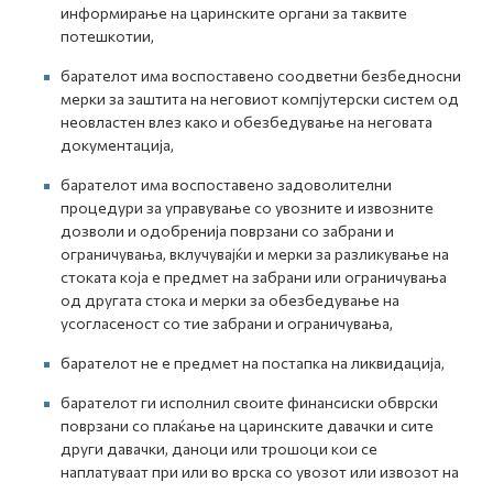
информирање на царинските органи за таквите
потешкотии,
барателот има воспоставено соодветни безбедносни
мерки за заштита на неговиот компјутерски систем од
неовластен влез како и обезбедување на неговата
документација,
барателот има воспоставено задоволителни
процедури за управување со увозните и извозните
дозволи и одобренија поврзани со забрани и
ограничувања, вклучувајќи и мерки за разликување на
стоката која е предмет на забрани или ограничувања
од другата стока и мерки за обезбедување на
усогласеност со тие забрани и ограничувања,
барателот не е предмет на постапка на ликвидација,
барателот ги исполнил своите финансиски обврски
поврзани со плаќање на царинските давачки и сите
други давачки, даноци или трошоци кои се
наплатуваат при или во врска со увозот или извозот на