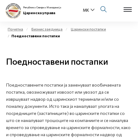
Република Северна Македонија
Царинска управа
Почетна
Бизнис заедница
Царински постапки
Поедноставени постапки
Open s
За нас
Open s
Поедноставени постапки
Физички лица
Open s
Бизнис заедница
Поедноставените постапки ја заменуваат вообичаената
Open s
Е-Царина
постапка, овозможуваат извозот или увозот да се
извршуваат надвор од царинскиот терминали и/или со
Open s
помалку документи. Исто така ја намалуваат улогата на
Медиа центар
посредниците (застапниците) во царинските постапки со
што се намалуваат трошоците на компаниите и се намалува
Контакт
времето за спроведување на царинските формалности, како
и спроведување на царинските формалности надвор од
Е-Весник