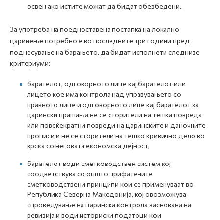
освен ако истите можат да бидат обезбедени.
За употреба на поедноставена постапка на локално
царинење потребно е во последните три години пред
поднесување на барањето, да бидат исполнети следниве
критериуми:
барателот, одговорното лице кај барателот или
лицето кое има контрола над управувањето со
правното лице и одговорното лице кај барателот за
царински прашања не се сторители на тешка повреда
или повеќекратни повреди на царинските и даночните
прописи и не се сторители на тешко кривично дело во
врска со неговата економска дејност,
барателот води сметководствен систем кој
соодветствува со општо прифатените
сметководствени принципи кои се применуваат во
Република Северна Македонија, кој овозможува
спроведување на царинска контрола заснована на
ревизија и води историски податоци кои