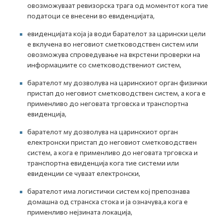
овозможуваат ревизорска трага од моментот кога тие
податоци се внесени во евиденцијата,
евиденцијата која ја води барателот за царински цели
е вклучена во неговиот сметководствен систем или
овозможува спроведување на вкрстени проверки на
информациите со сметководствениот систем,
барателот му дозволува на царинскиот орган физички
пристап до неговиот сметководствен систем, а кога е
применливо до неговата трговска и транспортна
евиденција,
барателот му дозволува на царинскиот орган
електронски пристап до неговиот сметководствен
систем, а кога е применливо до неговата трговска и
транспортна евиденција кога тие системи или
евиденции се чуваат електронски,
барателот има логистички систем кој препознава
домашна од странска стока и ја означува,а кога е
применливо нејзината локација,