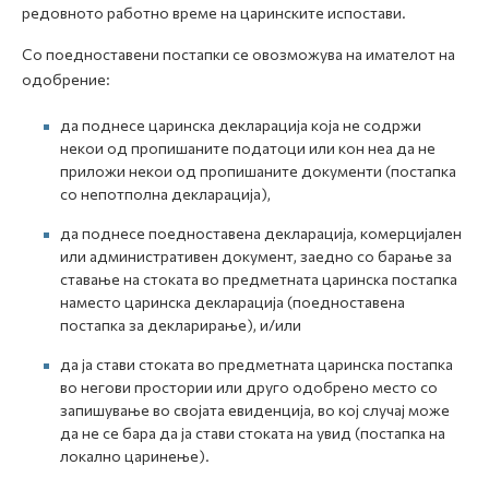
редовното работно време на царинските испостави.
Со поедноставени постапки се овозможува на имателот на
одобрение:
да поднесе царинска декларација која не содржи
некои од пропишаните податоци или кон неа да не
приложи некои од пропишаните документи (постапка
со непотполна декларација),
да поднесе поедноставена декларација, комерцијален
или административен документ, заедно со барање за
ставање на стоката во предметната царинска постапка
наместо царинска декларација (поедноставена
постапка за декларирање), и/или
да ја стави стоката во предметната царинска постапка
во негови простории или друго одобрено место со
запишување во својата евиденција, во кој случај може
да не се бара да ја стави стоката на увид (постапка на
локално царинење).