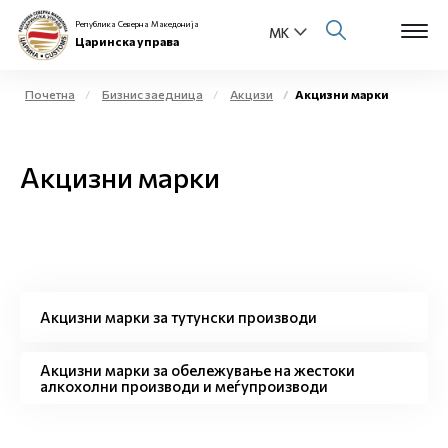
Република Северна Македонија
Царинска управа
Почетна
Бизнис заедница
Акцизи
Акцизни марки
Open s
За нас
Акцизни марки
Open s
Физички лица
Open s
Бизнис заедница
Open s
Е-Царина
Акцизни марки за тутунски производи
Open s
Медиа центар
Акцизни марки за обележување на жестоки
алкохолни производи и меѓупроизводи
Контакт
Е-Весник