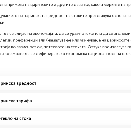
лна примена на царинските и другите давачки, како и мерките на тр
увањето на царинската вредност на стоките претставува основа за
ки.
л да се влијае на економијата, да се урамнотежи или да се зголем
легии, преференцијали (намалување или укинување на царинските с
трија во зависност од потеклото на стоката. Оттука произлегува 
та кое може да се дефинира како економска националност на сток
ринска вредност
ринска тарифа
текло на стока