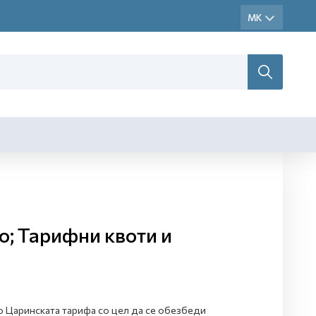
о; Тарифни квоти и
но Царинската тарифа со цел да се обезбеди