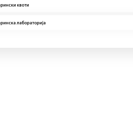
рински квоти
ринска лабораторија