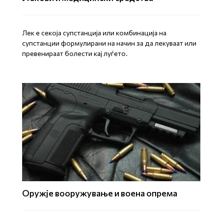
Лек е секоја супстанција или комбинација на
супстанции формулирани на начин за да лекуваат или
превенираат болести кај луѓето.
Оружје вооружување и воена опрема