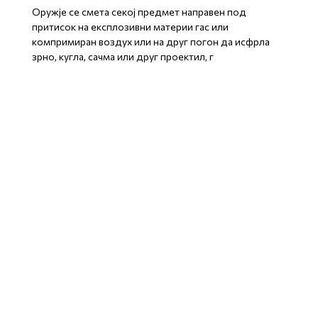
Оружје се смета секој предмет направен под
притисок на експлозивни материи гас или
компримиран воздух или на друг погон да исфрла
зрно, кугла, сачма или друг проектил, г