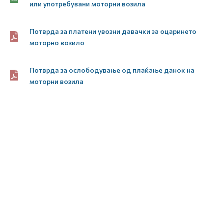
или употребувани моторни возила
Потврда за платени увозни давачки за оцаринето
моторно возило
Потврда за ослободување од плаќање данок на
моторни возила