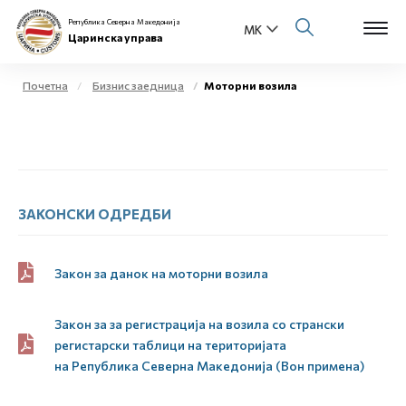
Република Северна Македонија
Царинска управа
Почетна
Бизнис заедница
Моторни возила
Open s
За нас
Open s
Физички лица
Open s
ЗАКОНСКИ ОДРЕДБИ
Бизнис заедница
Open s
Е-Царина
Закон за данок на моторни возила
Open s
Медиа центар
Закон за за регистрација на возила со странски
регистарски таблици на територијата
Контакт
на
Р
епублика
С
еверна
М
акедонија (Вон примена)
Е-Весник