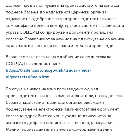
должен пред започнување на производството на вино да
поднесе барање до надлежниот царински орган за
издавање на одобрение за мал производител на вино за
комерцијални цели во компјутерскиот систем на Царинската
управа СОЦДАД со придружни документи пропишани
согласно Правилникот за начинот на оданочување со акциза
на алкохол и алкохолни пијалаци и тутунски производи.
Барањето за издавање на одобрение се поднесува во
СОЦДАД на следниот линк:
https://trader.customs.gov.mk/trader-meos-
ui/protected/main.html
Во случај на извоз на вино произведено од мал
производител на вино за комерцијални цели, по поднесено
барање надлежниот царински орган ќе овозможи
поднесување на електронски административен документ
согласно одредбите со кои е уредено движењето на
акцизните добра во постапка на акцизно одложување.
Малиот производител на вино за комерцијални цели е