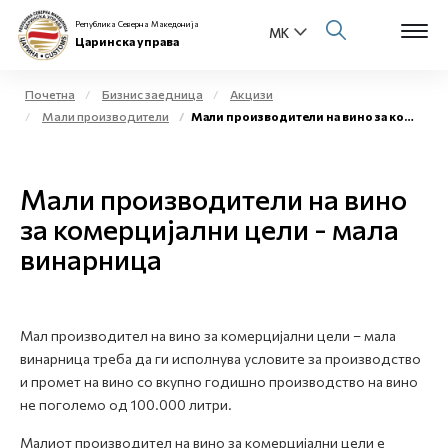
Република Северна Македонија
Царинска управа
Почетна
Бизнис заедница
Акцизи
Мали производители
Мали производители на вино за комерцијални цели - мала винарница
Open s
За нас
Open s
Мали производители на вино
Физички лица
за комерцијални цели - мала
Open s
Бизнис заедница
винарница
Open s
Е-Царина
Open s
Мал производител на вино за комерцијални цели – мала
Медиа центар
винарница треба да ги исполнува условите за производство
и промет на вино со вкупно годишно производство на вино
Контакт
не поголемо од 100.000 литри.
Малиот производител на вино за комерцијални цели е
Е-Весник