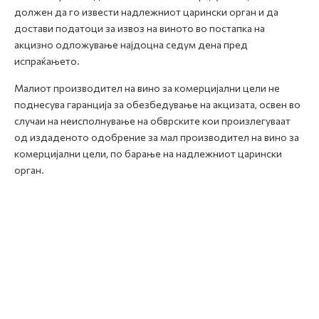
должен да го извести надлежниот царински орган и да
достави податоци за извоз на виното во постапка на
акцизно одложување најдоцна седум дена пред
испраќањето.
Малиот производител на вино за комерцијални цели не
поднесува гаранција за обезбедување на акцизата, освен во
случаи на неисполнување на обврските кои произлегуваат
од издаденото одобрение за мал производител на вино за
комерцијални цели, по барање на надлежниот царински
орган.