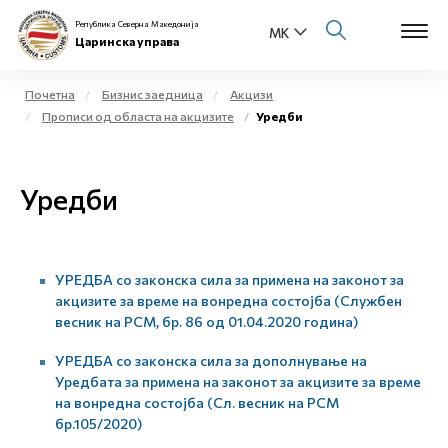
Република Северна Македонија
Царинска управа
Почетна
Бизнис заедница
Акцизи
Прописи од областа на акцизите
Уредби
Open s
За нас
Open s
Уредби
Физички лица
Open s
Бизнис заедница
УРЕДБА со законска сила за примена на законот за
Open s
Е-Царина
акцизите за време на вонредна состојба (Службен
весник на РСМ, бр. 86 од 01.04.2020 година)
Open s
Медиа центар
УРЕДБА со законска сила за дополнување на
Уредбата за примена на законот за акцизите за време
Контакт
на вонредна состојба (Сл. весник на РСМ
бр.105/2020)
Е-Весник