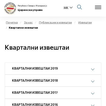
Република Северна Македонија
Царинска управа
Почетна
За нас
Публикации и извештаи
Извештаи
Квартални извештаи
Open s
За нас
Open s
Квартални извештаи
Физички лица
Open s
Бизнис заедница
Open s
КВАРТАЛНИ ИЗВЕШТАИ 2019
Е-Царина
Open s
КВАРТАЛНИ ИЗВЕШТАИ 2018
Медиа центар
КВАРТАЛНИ ИЗВЕШТАИ 2017
Контакт
КВАРТАЛНИ ИЗВЕШТАИ 2016
Е-Весник