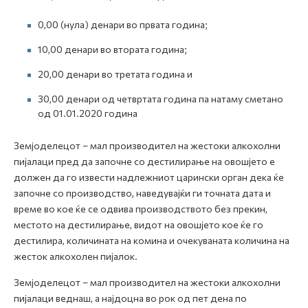
0,00 (нула) денари во првата година;
10,00 денари во втората година;
20,00 денари во третата година и
30,00 денари од четвртата година па натаму сметано
од 01.01.2020 година
Земјоделецот – мал производител на жестоки алкохолни
пијалаци пред да започне со дестилирање на овошјето е
должен да го извести надлежниот царински орган дека ќе
започне со производство, наведувајќи ги точната дата и
време во кое ќе се одвива производството без прекин,
местото на дестилирање, видот на овошјето кое ќе го
дестилира, количината на комина и очекуваната количина на
жесток алкохолен пијалок.
Земјоделецот – мал производител на жестоки алкохолни
пијалаци веднаш, а најдоцна во рок од пет дена по