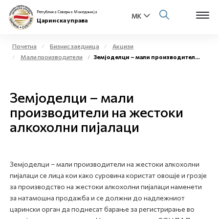
Република Северна Македонија
Царинска управа
Почетна
Бизнис заедница
Акцизи
Мали производители
Земјоделци – мали производители на жестоки алкохолни пијалаци
Open s
За нас
Open s
Земјоделци – мали
Физички лица
производители на жестоки
Open s
Бизнис заедница
алкохолни пијалаци
Open s
Е-Царина
Open s
Земјоделци – мали производители на жестоки алкохолни
Медиа центар
пијалаци се лица кои како суровина користат овошје и грозје
за производство на жестоки алкохолни пијалаци наменети
Контакт
за натамошна продажба и се должни до надлежниот
царински орган да поднесат барање за регистрирање во
Е-Весник