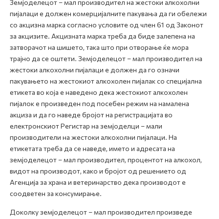
Земјоделецот – мал производител на жестоки алкохолни
пијалаци е должен комерцијалните пакувања да ги обележи
со акцизна марка согласно условите од член 61 од Законот
за акцизите. Акцизната марка треба да биде залепена на
затворачот на шишето, така што при отворање ќе мора
трајно да се оштети. Земјоделецот – мал производител на
жестоки алкохолни пијалаци е должен да го означи
пакувањето на жестокиот алкохолен пијалак со специјална
етикета во која е наведено дека жестокиот алкохолен
пијалок е произведен под посебен режим на намалена
акциза и да го наведе бројот на регистрацијата во
електронскиот Регистар на земјоделци – мали
производители на жестоки алкохолни пијалаци. На
етикетата треба да се наведе, името и адресата на
земјоделецот – мал производител, процентот на алкохол,
видот на производот, како и бројот од решението од
Агенција за храна и ветеринарство дека производот е
соодветен за консумирање.
Доколку земјоделецот – мал производител произведе