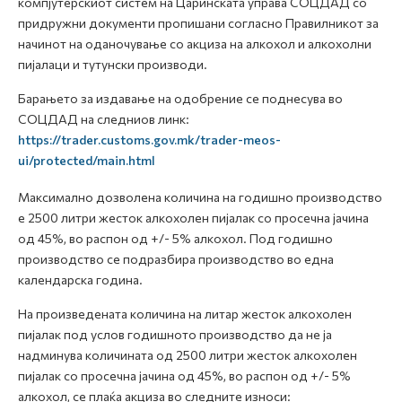
компјутерскиот систем на Царинската управа СОЦДАД со
придружни документи пропишани согласно Правилникот за
начинот на оданочување со акциза на алкохол и алкохолни
пијалаци и тутунски производи.
Барањето за издавање на одобрение се поднесува во
СОЦДАД на следниов линк:
https://trader.customs.gov.mk/trader-meos-
ui/protected/main.html
Максимално дозволена количина на годишно производство
е 2500 литри жесток алкохолен пијалак со просечна јачина
од 45%, во распон од +/- 5% алкохол. Под годишно
производство се подразбира производство во една
календарска година.
На произведената количина на литар жесток алкохолен
пијалак под услов годишното производство да не ја
надминува количината од 2500 литри жесток алкохолен
пијалак со просечна јачина од 45%, во распон од +/- 5%
алкохол, се плаќа акциза во следните износи: