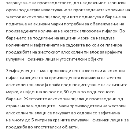
завршување на производството, до надлежниот царински
орган поднесува известување за произведената количина на
жесток алкохолен пијалок, при што поднесува и барање за
подигање на акцизни марки потребни за обележување на
произведената количина на жесток алкохолен пијалок. Во
барањето за подигање на акцизни марки се наведува
количината и зафатнината на садовите во кои се планира
продажбата на жестокиот алкохолен пијалок за крајните
купувачи - физички лица и угостителски објекти.
Земјоделецот – мал производител на жестоки алкохолни
пијалаци акцизата за произведената количина на жесток
алкохолен пијалок ја плаќа пред подигнување на акцизните
марки, а најдоцна во рок од 30 дена по поднесеното
барање. Жестоките алкохолни пијалаци произведени од
страна на земјоделците - мали производители на жестоки
алкохолни пијалаци се пакуваат во садови со зафатнина
најмногу до 5 литри за крајните купувачи - физички лица и за
продажба во угостителски објекти.