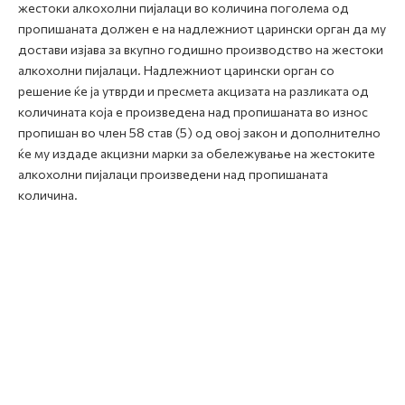
жестоки алкохолни пијалаци во количина поголема од
пропишаната должен е на надлежниот царински орган да му
достави изјава за вкупно годишно производство на жестоки
алкохолни пијалаци. Надлежниот царински орган со
решение ќе ја утврди и пресмета акцизата на разликата од
количината која е произведена над пропишаната во износ
пропишан во член 58 став (5) од овој закон и дополнително
ќе му издаде акцизни марки за обележување на жестоките
алкохолни пијалаци произведени над пропишаната
количина.