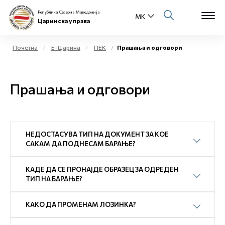
Република Северна Македонија
Царинска управа
Почетна
Е-Царина
ПЕК
Прашања и одговори
Open s
За нас
Прашања и одговори
Open s
Физички лица
Open s
Бизнис заедница
НЕДОСТАСУВА ТИП НА ДОКУМЕНТ ЗА КОЕ
Open s
САКАМ ДА ПОДНЕСАМ БАРАЊЕ?
Е-Царина
Open s
КАДЕ ДА СЕ ПРОНАЈДЕ ОБРАЗЕЦ ЗА ОДРЕДЕН
Медиа центар
ТИП НА БАРАЊЕ?
Контакт
КАКО ДА ПРОМЕНАМ ЛОЗИНКА?
Е-Весник