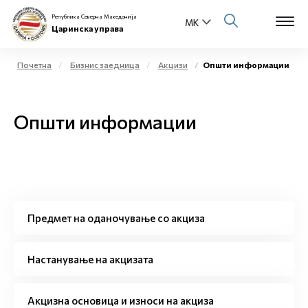
Република Северна Македонија
Царинска управа
Почетна
Бизнис заедница
Акцизи
Општи информации
Open s
За нас
Општи информации
Open s
Физички лица
Open s
Бизнис заедница
Open s
Е-Царина
Предмет на оданочување со акциза
Open s
Медиа центар
Настанување на акцизата
Контакт
Акцизна основица и износи на акциза
Е-Весник