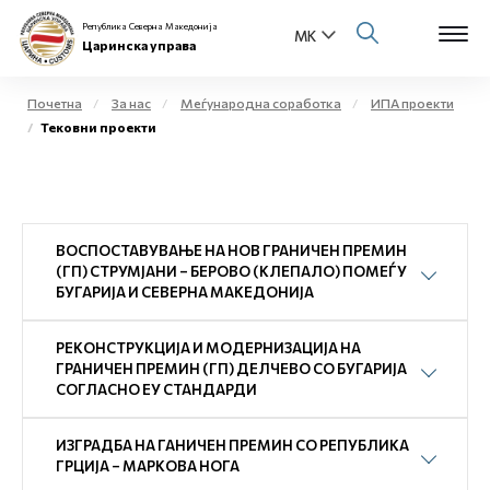
Република Северна Македонија
Царинска управа
Почетна
За нас
Меѓународна соработка
ИПА проекти
Тековни проекти
Open s
За нас
Open s
Физички лица
ВОСПОСТАВУВАЊЕ НА НОВ ГРАНИЧЕН ПРЕМИН
Open s
Бизнис заедница
(ГП) СТРУМЈАНИ – БЕРОВО (КЛЕПАЛО) ПОМЕЃУ
БУГАРИЈА И СЕВЕРНА МАКЕДОНИЈА
Open s
Е-Царина
РЕКОНСТРУКЦИЈА И МОДЕРНИЗАЦИЈА НА
Open s
ГРАНИЧЕН ПРЕМИН (ГП) ДЕЛЧЕВО СО БУГАРИЈА
Медиа центар
СОГЛАСНО ЕУ СТАНДАРДИ
Контакт
ИЗГРАДБА НА ГАНИЧЕН ПРЕМИН СО РЕПУБЛИКА
ГРЦИЈА – МАРКОВА НОГА
Е-Весник