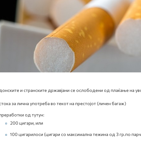
онските и странските државјани се ослободени од плаќање на увоз
стока за лична употреба во текот на престојот (личен багаж)
преработки од тутун:
200 цигари, или
100 цигарилоси (цигари со максимална тежина од 3 гр.по парч