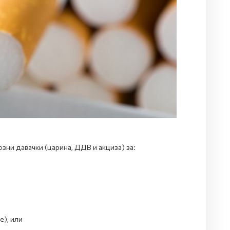
ни давачки (царина, ДДВ и акциза) за:
е), или