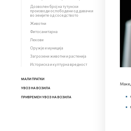
Дозволен број на тутунски
производи ослободени од давачки
во земјите од соседството
Животни
Фитосанитарна
Лекови
Оружје и муниција
Загрозени животни и растенија
Историска и културна вредност
МАЛИ ПРАТКИ
Mакед
УВОЗ НА ВОЗИЛА
ПРИВРЕМЕН УВОЗ НА ВОЗИЛА