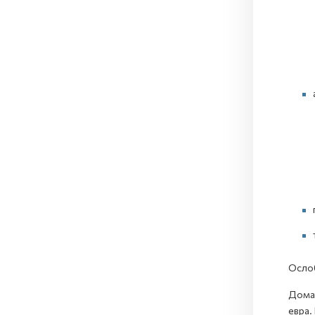
Ослоб
Домаш
евра.