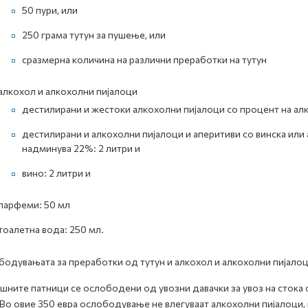
50 пури, или
250 грама тутун за пушење, или
сразмерна количина на различни преработки на тутун
алкохол и алкохолни пијалоци
дестилирани и жестоки алкохолни пијалоци со процент на алк
дестилирани и алкохолни пијалоци и аперитиви со винска или
надминува 22%: 2 литри и
вино: 2 литри и
парфеми: 50 мл
тоалетна вода: 250 мл.
одувањата за преработки од тутун и алкохол и алкохолни пијалоц
ните патници се ослободени од увозни давачки за увоз на стока
 Во овие 350 евра ослободување не влегуваат алкохолни пијалоци,