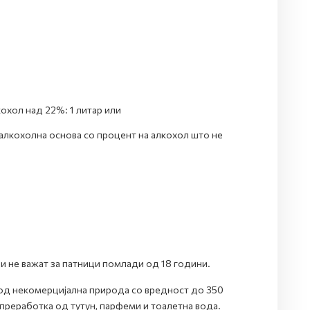
охол над 22%: 1 литар или
 алкохолна основа со процент на алкохол што не
и не важат за патници помлади од 18 години.
 од некомерцијална природа со вредност до 350
 преработка од тутун, парфеми и тоалетна вода.