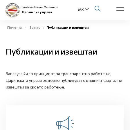
Република Северна Македонија
Царинска управа
Почетна
За нас
Публикации и извештаи
Open s
За нас
Публикации и извештаи
Open s
Физички лица
Open s
Бизнис заедница
Запазувајќи го принципот за транспарентно работење,
Царинската управа редовно публикува годишни и квартални
Open s
Е-Царина
извештаи за своето работење.
Open s
Медиа центар
Контакт
Е-Весник