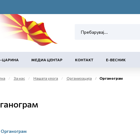
Е-ЦАРИНА
МЕДИА ЦЕНТАР
КОНТАКТ
Е-ВЕСНИК
тна
За нас
Нашата улога
Организација
Органограм
ганограм
Органограм