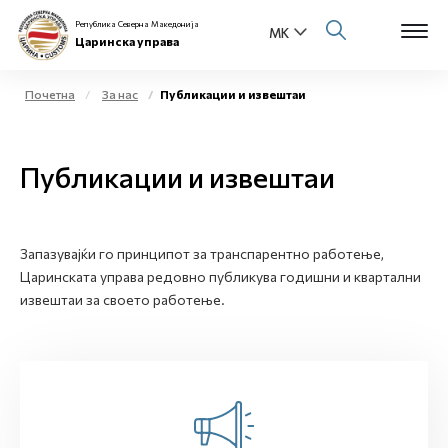
Република Северна Македонија
Царинска управа
Почетна
За нас
Публикации и извештаи
Open s
За нас
Публикации и извештаи
Open s
Физички лица
Open s
Бизнис заедница
Запазувајќи го принципот за транспарентно работење,
Царинската управа редовно публикува годишни и квартални
Open s
Е-Царина
извештаи за своето работење.
Open s
Медиа центар
Контакт
Е-Весник