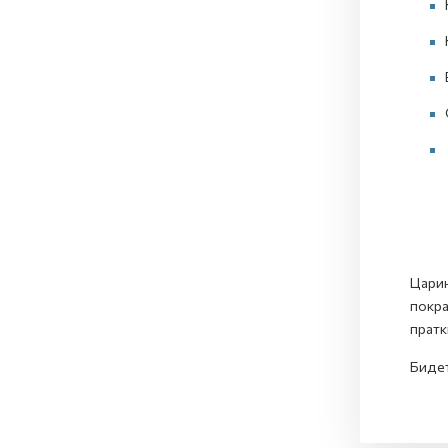
Царин
покра
пратк
Бидет