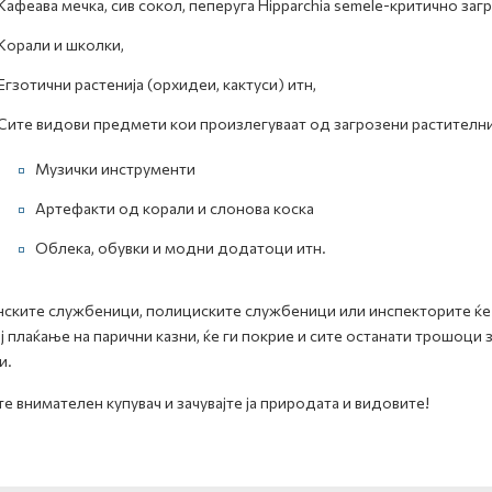
Кафеава мечка, сив сокол, пеперуга Hipparchia semele-критично заг
Корали и школки,
Егзотични растенија (орхидеи, кактуси) итн,
Сите видови предмети кои произлегуваат од загрозени растителни
Музички инструменти
Артефакти од корали и слонова коска
Облека, обувки и модни додатоци итн.
ските службеници, полициските службеници или инспекторите ќе 
ј плаќање на парични казни, ќе ги покрие и сите останати трошоци
и.
е внимателен купувач и зачувајте ја природата и видовите!