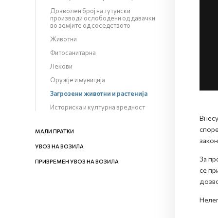
Дозволен број на тутунски
производи ослободени од давачки
во земјите од соседството
Животни
Фитосанитарна
Лекови
Оружје и муниција
Загрозени животни и растенија
Историска и културна вредност
Внесу
споре
МАЛИ ПРАТКИ
закон
УВОЗ НА ВОЗИЛА
За пр
ПРИВРЕМЕН УВОЗ НА ВОЗИЛА
се пр
дозво
Нелег