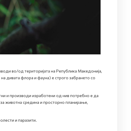
зводи во/од територијата на Република Mакедонија,
 на дивата флора и фауна) е строго забрането со
отни и производи изработени од нив потребно е да
за животна средина и просторно планирање,
болести и паразити.