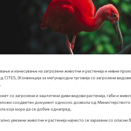
вање и изнесување на загрозени животни и растенија и нивни прои
д CITES, (Конвенција за меѓународна трговија со загрозени видови
.
омет со загрозени и заштитени диви видови растенија, габи и жив
иложи соодветен документ односно дозвола од Mинистерството 
ла која мора да се добие однапред.
ално увезени животни и растенија најчесто се заразени со опасни 