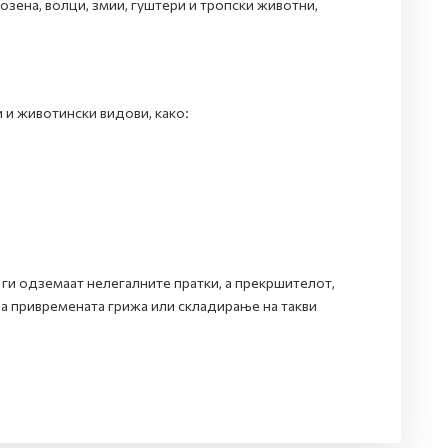
розена, волци, змии, гуштери и тропски животни,
 и животински видови, како:
ги одземаат нелегалните пратки, а прекршителот,
 за привремената грижа или складирање на такви