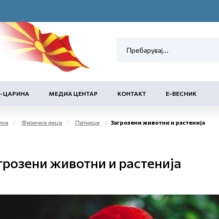
Е-ЦАРИНА
МЕДИА ЦЕНТАР
КОНТАКТ
Е-ВЕСНИК
тна
Физички лица
Патници
Загрозени животни и растенија
грозени животни и растенија