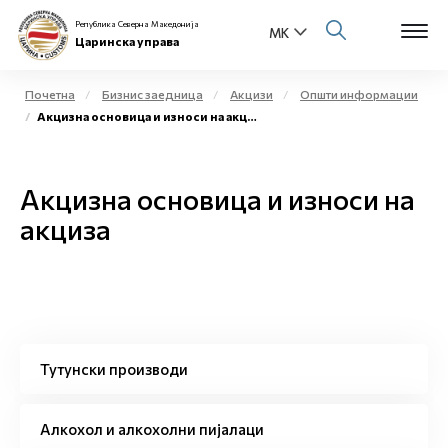
Република Северна Македонија
Царинска управа
Почетна
Бизнис заедница
Акцизи
Општи информации
Акцизна основица и износи на акциза
Open s
За нас
Open s
Акцизна основица и износи на
Физички лица
акциза
Open s
Бизнис заедница
Open s
Е-Царина
Open s
Медиа центар
Тутунски производи
Контакт
Алкохол и алкохолни пијалаци
Е-Весник