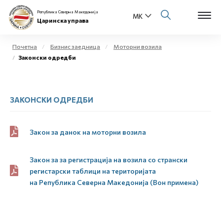
Република Северна Македонија
Царинска управа
Почетна
Бизнис заедница
Моторни возила
Законски одредби
Open s
За нас
Open s
Физички лица
ЗАКОНСКИ ОДРЕДБИ
Open s
Бизнис заедница
Закон за данок на моторни возила
Open s
Е-Царина
Закон за за регистрација на возила со странски
Open s
Медиа центар
регистарски таблици на територијата
на
Р
епублика
С
еверна
М
акедонија (Вон примена)
Контакт
Е-Весник