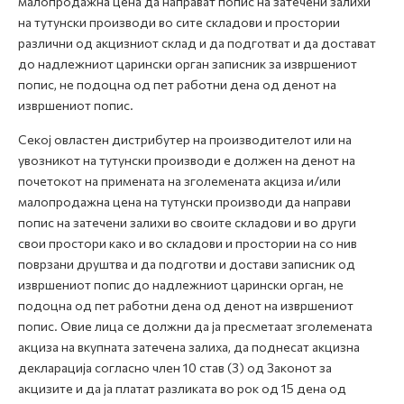
малопродажна цена да направат попис на затечени залихи
на тутунски производи во сите складови и простории
различни од акцизниот склад и да подготват и да достават
до надлежниот царински орган записник за извршениот
попис, не подоцна од пет работни дена од денот на
извршениот попис.
Секој овластен дистрибутер на производителот или на
увозникот на тутунски производи е должен на денот на
почетокот на примената на зголемената акциза и/или
малопродажна цена на тутунски производи да направи
попис на затечени залихи во своите складови и во други
свои простори како и во складови и простории на со нив
поврзани друштва и да подготви и достави записник од
извршениот попис до надлежниот царински орган, не
подоцна од пет работни дена од денот на извршениот
попис. Овие лица се должни да ја пресметаат зголемената
акциза на вкупната затечена залиха, да поднесат акцизна
декларација согласно член 10 став (3) од Законот за
акцизите и да ја платат разликата во рок од 15 дена од