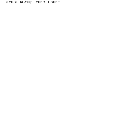
денот на извршениот попис.