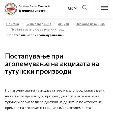
Република Северна Македонија
Царинска управа
Почетна
Бизнис заедница
Акцизи
Плаќање на акциза
Плаќање на акциза за тутунски производи
Open s
Постапување при зголемување на акцизата на тутунски производи
За нас
Open s
Физички лица
Постапување при
Open s
зголемување на акцизата на
Бизнис заедница
тутунски производи
Open s
Е-Царина
Open s
Медиа центар
При зголемување на акцизата и/или малопродажната цена
на тутунски производи, производителот и увозникот на
Контакт
тутунски производи се должни на денот на почетокот на
примена на зголемената акциза и/или зголемената
Е-Весник