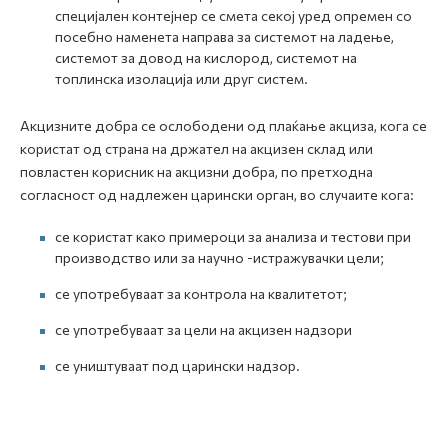
специјален контејнер се смета секој уред опремен со
посебно наменета направа за системот на ладење,
системот за довод на кислород, системот на
топлинска изолација или друг систем.
Акцизните добра се ослободени од плаќање акциза, кога се
користат од страна на држател на акцизен склад или
повластен корисник на акцизни добра, по претходна
согласност од надлежен царински орган, во случаите кога:
се користат како примероци за анализа и тестови при
производство или за научно -истражувачки цели;
се употребуваат за контрола на квалитетот;
се употребуваат за цели на акцизен надзори
се уништуваат под царински надзор.