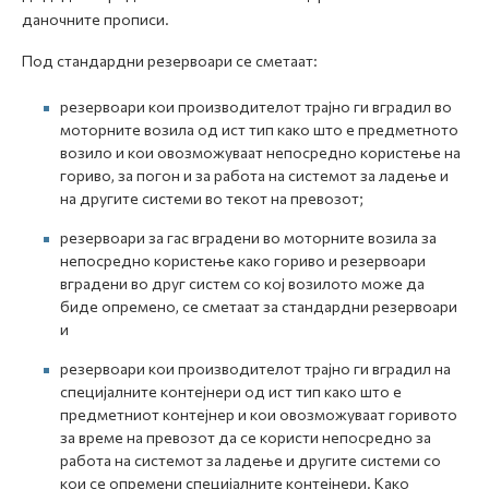
даночните прописи.
Под стандардни резервоари се сметаат:
резервоари кои производителот трајно ги вградил во
моторните возила од ист тип како што е предметното
возило и кои овозможуваат непосредно користење на
гориво, за погон и за работа на системот за ладење и
на другите системи во текот на превозот;
резервоари за гас вградени во моторните возила за
непосредно користење како гориво и резервоари
вградени во друг систем со кој возилото може да
биде опремено, се сметаат за стандардни резервоари
и
резервоари кои производителот трајно ги вградил на
специјалните контејнери од ист тип како што е
предметниот контејнер и кои овозможуваат горивото
за време на превозот да се користи непосредно за
работа на системот за ладење и другите системи со
кои се опремени специјалните контејнери. Како