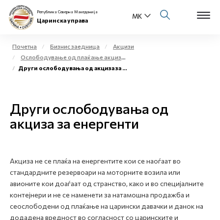
Република Северна Македонија
Царинска управа
Почетна
Бизнис заедница
Акцизи
Ослободување од плаќање акциза и повластено користење на акцизни добра
Open s
Други ослободувања од акциза за енергенти
За нас
Open s
Физички лица
Други ослободувања од
Open s
акциза за енергенти
Бизнис заедница
Open s
Е-Царина
Акциза не се плаќа на енергентите кои се наоѓаат во
Open s
Медиа центар
стандардните резервоари на моторните возила или
авионите кои доаѓаат од странство, како и во специјалните
Контакт
контејнери и не се наменети за натамошна продажба и
сеослободени од плаќање на царински давачки и данок на
додадена вредност во согласност со царинските и
Е-Весник