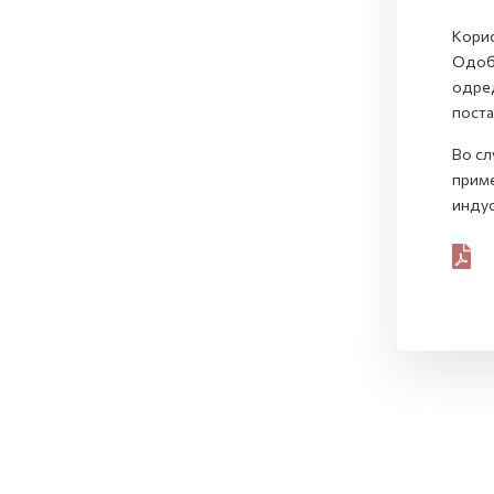
Корис
Одобр
одред
поста
Во сл
приме
индус