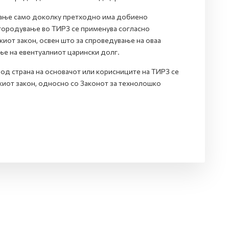
вање само доколку претходно има добиено
городување во ТИРЗ се применува согласно
иот закон, освен што за спроведување на оваа
ање на евентуалниот царински долг.
 од страна на основачот или корисниците на ТИРЗ се
иот закон, односно со Законот за технолошко