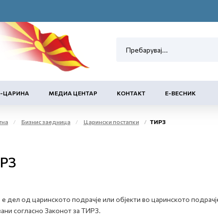
Е-ЦАРИНА
МЕДИА ЦЕНТАР
КОНТАКТ
Е-ВЕСНИК
тна
Бизнис заедница
Царински постапки
ТИРЗ
РЗ
е дел од царинското подрачје или објекти во царинското подрачј
ани согласно Законот за ТИРЗ.