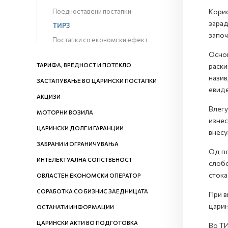
Поедноставени постапки
Корис
зарад
ТИРЗ
започ
Постапки со економски ефект
Основ
ТАРИФА, ВРЕДНОСТ И ПОТЕКЛО
раски
назив
ЗАСТАПУВАЊЕ ВО ЦАРИНСКИ ПОСТАПКИ
евиде
АКЦИЗИ
Влегу
МОТОРНИ ВОЗИЛА
изнес
ЦАРИНСКИ ДОЛГ И ГАРАНЦИИ
внесу
ЗАБРАНИ И ОГРАНИЧУВАЊА
Од пл
ИНТЕЛЕКТУАЛНА СОПСТВЕНОСТ
слобо
стока
ОВЛАСТЕН ЕКОНОМСКИ ОПЕРАТОР
СОРАБОТКА СО БИЗНИС ЗАЕДНИЦАТА
При в
царин
ОСТАНАТИ ИНФОРМАЦИИ
ЦАРИНСКИ АКТИ ВО ПОДГОТОВКА
Во ТИ