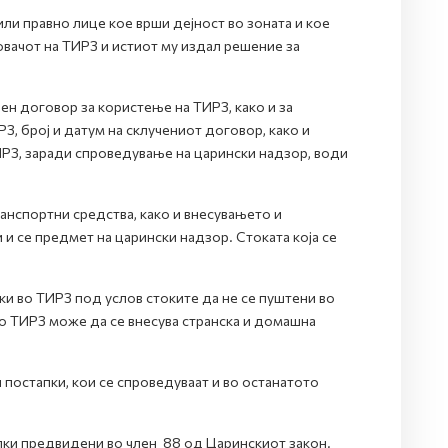
и правно лице кое врши дејност во зоната и кое
вачот на ТИРЗ и истиот му издал решение за
чен договор за користење на ТИРЗ, како и за
, број и датум на склучениот договор, како и
ТИРЗ, заради спроведување на царински надзор, води
анспортни средства, како и внесувањето и
и се предмет на царински надзор. Стоката која се
и во ТИРЗ под услов стоките да не се пуштени во
Во ТИРЗ може да се внесува странска и домашна
 постапки, кои се спроведуваат и во останатото
пки предвидени во член 88 од Царинскиот закон.