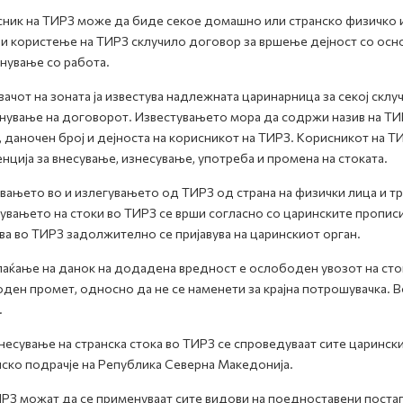
ник на ТИРЗ може да биде секое домашно или странско физичко ил
и користење на ТИРЗ склучило договор за вршење дејност со осно
нување со работа.
ачот на зоната ја известува надлежната царинарница за секој склу
нување на договорот. Известувањето мора да содржи назив на ТИРЗ
, даночен број и дејноста на корисникот на ТИРЗ. Корисникот на 
нција за внесување, изнесување, употреба и промена на стоката.
вањето во и излегувањето од ТИРЗ од страна на физички лица и тр
увањето на стоки во ТИРЗ се врши согласно со царинските прописи 
ва во ТИРЗ задолжително се пријавува на царинскиот орган.
аќање на данок на додадена вредност е ослободен увозот на сток
ден промет, односно да не се наменети за крајна потрошувачка. 
.
несување на странска стока во ТИРЗ се спроведуваат сите царински
ско подрачје на Република Северна Македонија.
РЗ можат да се применуваат сите видови на поедноставени поста