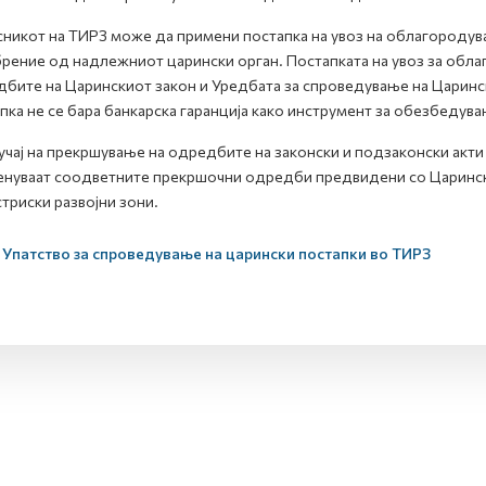
никот на ТИРЗ може да примени постапка на увоз на облагороду
ение од надлежниот царински орган. Постапката на увоз за обла
бите на Царинскиот закон и Уредбата за спроведување на Царинск
пка не се бара банкарска гаранција како инструмент за обезбедув
учај на прекршување на одредбите на законски и подзаконски акти
нуваат соодветните прекршочни одредби предвидени со Царинск
триски развојни зони.
Упатство за спроведување на царински постапки во ТИРЗ