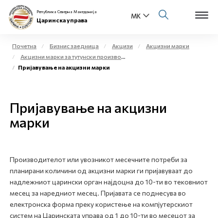
Република Северна Македонија
Царинска управа
Почетна
Бизнис заедница
Акцизи
Акцизни марки
Акцизни марки за тутунски производи
Open s
Пријавување на акцизни марки
За нас
Open s
Физички лица
Пријавување на акцизни
Open s
марки
Бизнис заедница
Open s
Е-Царина
Производителот или увозникот месечните потреби за
Open s
Медиа центар
планирани количини од акцизни марки ги пријавуваат до
надлежниот царински орган најдоцна до 10-ти во тековниот
Контакт
месец за наредниот месец. Пријавата се поднесува во
електронска форма преку користење на компјутерскиот
систем на Царинската управа од 1 до 10-ти во месецот за
Е-Весник