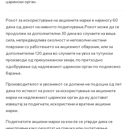
царински орган.
Рокот за искористување на акцизните марки е најмногу 60
дена од денот на нивното подигнување.Рокот може да се
продолжи за дополнителни 30 дена во случаите на виша
сила, непредвидлива околност и неповолни настани
поврзани со работењето на акцизниот обврзник, или за
дополнителни 120 дена во случаите на увоз на тутунски
производи од прекуокеански земји, по претходно
одобрување од надлежниот царински орган по поднесено
барање.
Производителот и увозникот се должни не подоцна од пет
дена по истекот на рокот за искористување на акцизните
марки на надлежниот царински орган да му достават
извештај за подигнати, искористени и вратени акцизни
марки.
Подигнатите акцизни марки за кои ќе се утврди дека се
неисправни како резултат на грешка или оштетување