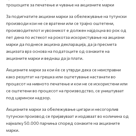
трошоците за печатење и чување на акцизните марки
За подигнатите акцизни марки за обележување на тутунски
производи кои не се вратени или се трајно оштетени,
производителот и увозникот е должен најдоцна во рок од
пет дена по истекот на рокотза искористување на акцизни
марки да поднесе акцизна декларација, да ја пресмета
акцизата врз основа на податоците од ознаките на
акцизните марки и веднаш да ја плати.
Акцизните марки за кои ќе се утврди дека се неисправни
како резултат на грешка или оштетување настанати во
процесот на нивното печатење и кои не се искористени или
се оштетени во процесот на производство, се уништуваат
под царински надзор.
Акцизните марки за обележување цигари и несогорлив
тутунски производ се пријавуваат и издаваат во количина од
најмалку 50.000 парчиња според ознаките на акцизните
марки.