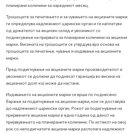
планирани количини за наредниот месец.
Трошоците за печатењето и за чувањето на акцизните марки
ги определува надлежниот царински орган и ги наплатува
од држателот на акцизен склад и увозникот со
поднесување на пријавата за планирани количини на акцизни
марки. Висината на трошоците се утврдува врз основа на
трошоците за печатење, чување и издавање на акцизните
марки.
Пред подигнување на акцизните марки производителот и
увозникот се должни да поднесат гаранција во висина на
акцизниот долг кој може да настане.
Издавањето на акцизните марки се врши по поднесено
барање за подигнување на акцизни марки, кое се доставува
до надлежниот царински орган. Рокот за подигнување на
пријавените акцизни марки е една година од денот на
пријавувањето на планираните количини. По истекот на овој
рок со неподигнатите акцизни марки располага надлежиот