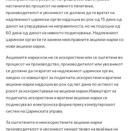
настанати во процесот на нивното печатење,
производителот и увозникот се должни да ги вратат на
надлежниот царински орган најдоцна во рок од 15 дена од
денот на утврдување на неправилноста, но не подоцна од
60 дена од денот на нивното подигнување. Надлежниот
царински орган ќе ги замени неисправните акцизни марки со
нови акцизни марки.
Акцизните марки кои не се искористени или се оштетени во
процесот на производство, производителот или увозникот
се должни да ги вратат на надлежниот царински орган,
заедно со извештајот за подигнати, искористени и вратени
акцизни марки најдоцна во рок од пет дена по истекот на
рокот за искористување на акцизни марки.Извештајот за
подигнати, искористени и вратени акцизни марки се
поднесува во електронска форма преку компјутерскиот
систем на Царинската управа.
За оштетените и неискористените акцизни марки
производителот и увозникот немаат право на враќање на