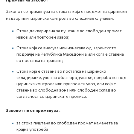
Законот се применува на стоката која е предмет на царински
надзор или царинска контрола во следниве случаеви:
Стока декларирана за пуштање во слободен промет,
извоз или повторен извоз;
Стока која се внесува или изнесува од царинското
подрачје на Република Македонија или кога е ставена
во постапка на транзит;
Стока која е ставена во постапка на царинско
складирање, увоз за облагородување, преработка под
царинска контрола или привремен увоз, или која е
ставена во слободна зона или слободен склад во
согласност со царинските прописи.
Законот не се применува :
за стока пуштена во слободен промет наменета за
крајна употреба