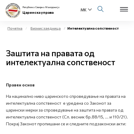
Република Северна Македонија
Царинска управа
Почетна
Бизнис заедница
Интелектуална сопственост
Open s
За нас
Заштита на правата од
Open s
Физички лица
интелектуална сопственост
Open s
Бизнис заедница
Open s
Правен основ
Е-Царина
На нацинално ниво царинското спроведување на правата на
Open s
интелектуална сопственост е уредена со Законот за
Медиа центар
царински мерки за спроведување на заштита на правата од
интелектуална сопственост (Сл. весник бр.88/15, ... и 110/21).
Контакт
Покрај Законот пропишани се и следните подзаконски акти:
Е-Весник