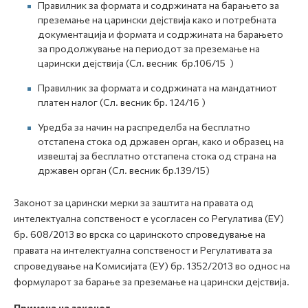
Правилник за формата и содржината на барањето за
преземање на царински дејствија како и потребната
документација и формата и содржината на барањето
за продолжување на периодот за преземање на
царински дејствија (Сл. весник бр.106/15 )
Правилник за формата и содржината на мандатниот
платен налог (Сл. весник бр. 124/16 )
Уредба за начин на распределба на бесплатно
отстапeна стока од државен орган, како и образец на
извештај за бесплатно отстапена стока од страна на
државен орган (Сл. весник бр.139/15)
Законот за царински мерки за заштита на правата од
интелектуална сопственост е усогласен со Регулатива (ЕУ)
бр. 608/2013 во врска со царинското спроведување на
правата на интелектуална сопственост и Регулативата за
спроведување на Комисијата (ЕУ) бр. 1352/2013 во однос на
формуларот за барање за преземање на царински дејствија.
Примена на законот