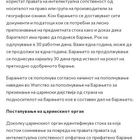
користат правата на интелектуална сопственост од
носителот на право или група на производители за
географски ознаки. Кон барањето се доставуваат сите
документи и податоци кои се потребни за лесно
препознавање на предметната стока како и доказ дека
барателот има право да поднесе барање. Рок на
одлучување е 30 работни дена. Важи една година, може да
се продолжи за една година. Барањето за продолжување
се поднесува најмалку 30 дена пред истекот на рокот на
претходно одобреното барање.
Барањето се пополнува согласно начинот на пополнување
наведен во Упатство за пополнување на Барањето за
преземање на царински дејствија од страна на
подносителот на барањето кое е составен дел на барањето.
Постапување на царинскиот орган
Доколку царинскиот орган идентификува стока за која
постои сомневање за повреда на правата правата од
интелектуална сопственост опфатена со прифатено барање