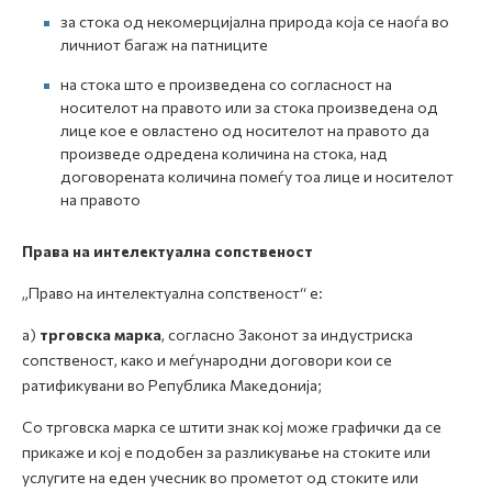
за стока од некомерцијална природа која се наоѓа во
личниот багаж на патниците
на стока што е произведена со согласност на
носителот на правото или за стока произведена од
лице кое е овластено од носителот на правото да
произведе одредена количина на стока, над
договорената количина помеѓу тоа лице и носителот
на правото
Права на интелектуална сопственост
„Право на интелектуална сопственост“ е:
а)
трговска марка
, согласно Законот за индустриска
сопственост, како и меѓународни договори кои се
ратификувани во Република Македонија;
Со трговска марка се штити знак кој може графички да се
прикаже и кој е подобен за разликување на стоките или
услугите на еден учесник во прометот од стоките или