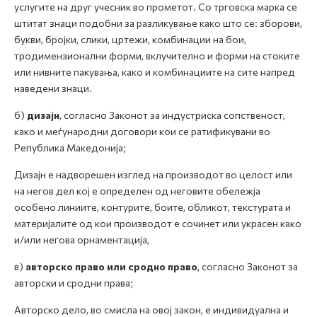
услугите на друг учесник во прометот. Со трговска марка се
штитат знаци подобни за разликување како што се: зборови,
букви, бројки, слики, цртежи, комбинации на бои,
тродимензионални форми, вклучително и форми на стоките
или нивните пакувања, како и комбинациите на сите напред
наведени знаци.
б)
дизајн
, согласно Законот за индустриска сопственост,
како и меѓународни договори кои се ратификувани во
Република Македонија;
Дизајн е надворешен изглед на производот во целост или
на негов дел кој е определен од неговите обележја
особено линиите, контурите, боите, обликот, текстурата и
материјалите од кои производот е сочинет или украсен како
и/или негова орнаментација,
в)
авторско право или сродно право
, согласно Законот за
авторски и сродни права;
Авторско дело, во смисла на овој закон, е индивидуална и