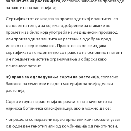
за заштита на растенијата
, согласно Законот за производи
за заштита на растенијата;
Сертификатот се издава за производот кој е заштитен со
основен патент, а за кој има одобрение за ставање во
промет и за било која употреба на медицински производ
или производи за заштита на растенија одобрен пред
истекот на сертификатот. Правото за кое се издава
сертификатот е идентично со правото на основниот патент
и е предмет на истите ограничувања и обврски како
основниот патент.
ж
) права за одгледување сорти на растенија
, согласно
Законот за семенски и саден материјал за земјоделски
растенија;
Сорта е група на растенија во рамките на значењето на
најниска ботаничка класификација, ако е можно да се:
- определи со изразени карактеристики кои произлегуваат
од одреден генотип или од комбинација од генотипови,