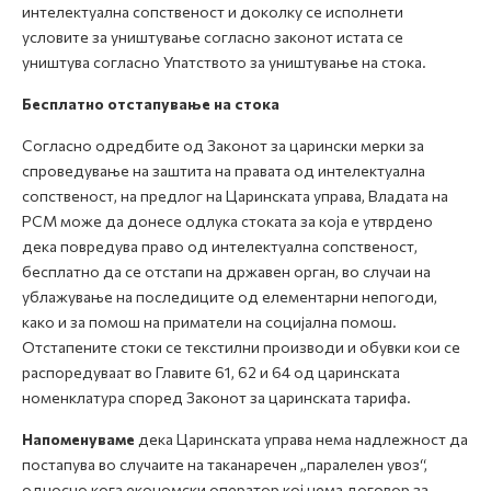
интелектуална сопственост и доколку се исполнети
условите за уништување согласно законот истата се
уништува согласно Упатството за уништување на стока.
Бесплатно отстапување на стока
Согласно одредбите од Законот за царински мерки за
спроведување на заштита на правата од интелектуална
сопственост, на предлог на Царинската управа, Владата на
РСМ може да донесе одлука стоката за која е утврдено
дека повредува право од интелектуална сопственост,
бесплатно да се отстапи на државен орган, во случаи на
ублажување на последиците од елементарни непогоди,
како и за помош на приматели на социјална помош.
Oтстапените стоки се текстилни производи и обувки кои се
распоредуваат во Главите 61, 62 и 64 од царинската
номенклатура според Законот за царинската тарифа.
Напоменуваме
дека Царинската управа нема надлежност да
постапува во случаите на таканаречен „паралелен увоз“,
односно кога економски оператор кој нема договор за