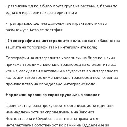
- разликува од која било друга група на растенија, барем по
една од изразените карактеристики и
- третира како целина доколку тие карактеристики во
размножувањето се постојани
з
) топографии на интегралните кола
, согласно Законот за
заштита на топографијата на интегралните кола;
Топографии на интегралните кола значи на било кој начин
прикажан тродимензионален распоред на елементите од
кои најмалку еден е активен и меѓуврската во интегралното
коло, или таков тродимензионален распоред подготвен за
производство на определено интегрално коло.
Надлежни органи за спроведување на законот
Царинската управа преку своите организациони единици
има надлежности за спроведување на Законот.
Воспоставена е Служба за заштита на правата од
интелектуална сопственост во рамки на Одделение за