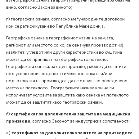
вино, согласно Закон за виното;
г) географска ознака, согласно меѓународните договори
кои се ратификувани во Република Македонија.
Географска ознака е географскиот назив на земјата,
регионот или местото со кој се означува производот чиј
квалитет, угледот или други карактеристики во суштина
можат да се припишат на географското потекло.
Географската ознака, за еден производ може да се штити
под услов производството и/или постапката и/или
подготовката на производот да се одвива во определено
место на потеклото. Географските називи кои не ги
исполнуваат условите за заштита како ознака на потеклото
можат да се заштитат како географски ознаки.
ѓ)
сертификат за дополнителна заштита на медицински
производи
, согласно Законот за индустриска сопственост;
е)
сертификат за дополнителна заштита на производите