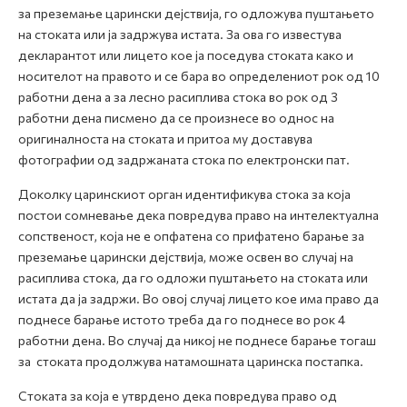
за преземање царински дејствија, го одложува пуштањето
на стоката или ја задржува истата. За ова го известува
декларантот или лицето кое ја поседува стоката како и
носителот на правото и се бара во определeниот рок од 10
работни дена а за лесно расиплива стока во рок од 3
работни дена писмено да се произнесе во однос на
оригиналноста на стоката и притоа му доставува
фотографии од задржаната стока по електронски пат.
Доколку царинскиот орган идентификува стока за која
постои сомневање дека повредува право на интелектуална
сопственост, која не е опфатенa со прифатено барање за
преземање царински дејствија, може освен во случај на
расиплива стока, да го одложи пуштањето на стоката или
истата да ја задржи. Во овој случај лицето кое има право да
поднесе барање истото треба да го поднесе во рок 4
работни дена. Во случај да никој не поднесе барање тогаш
за стоката продолжува натамошната царинска постапка.
Стоката за која е утврдено дека повредува право од