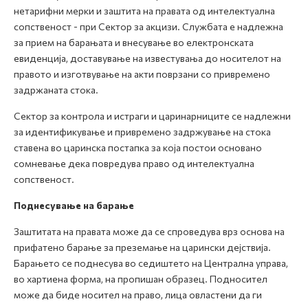
нетарифни мерки и заштита на правата од интелектуална
сопственост - при Сектор за акцизи. Службата е надлежна
за прием на барањата и внесување во електронската
евиденција, доставување на известувања до носителот на
правото и изготвување на акти поврзани со привремено
задржаната стока.
Сектор за контрола и истраги и царинарниците се надлежни
за идентификување и привремено задржување на стока
ставена во царинска постапка за која постои основано
сомневање дека повредува право од интелектуална
сопственост.
Поднесување на барање
Заштитата на правата може да се спроведува врз основа на
прифатено барање за преземање на царински дејствија.
Барањето се поднесува во седиштето на Централна управа,
во хартиена форма, на пропишан образец. Подносител
може да биде носител на право, лица овластени да ги