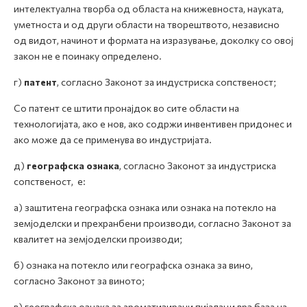
интелектуална творба од областа на книжевноста, науката,
уметноста и од други области на творештвото, независно
од видот, начинот и формата на изразување, доколку со овој
закон не е поинаку определено.
г)
патент
, согласно Законот за индустриска сопственост;
Со патент се штити пронајдок во сите области на
технологијата, ако е нов, ако содржи инвентивен придонес и
ако може да се применува во индустријата.
д)
географска ознака
, согласно Законот за индустриска
сопственост, е:
а) заштитена географска ознака или ознака на потекло на
земјоделски и прехранбени производи, согласно Законот за
квалитет на земјоделски производи;
б) ознака на потекло или географска ознака за вино,
согласно Законот за виното;
в) географска ознака за ароматизирани пијалаци врз база на