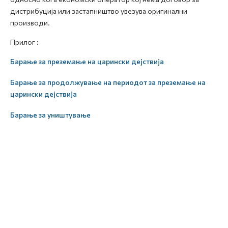
дистрибуција или застапништво увезува оригинални
производи.
Прилог :
Барање за преземање на царински дејствија
Барање за продолжување на периодот за преземање на
царински дејствија
Барање за уништување