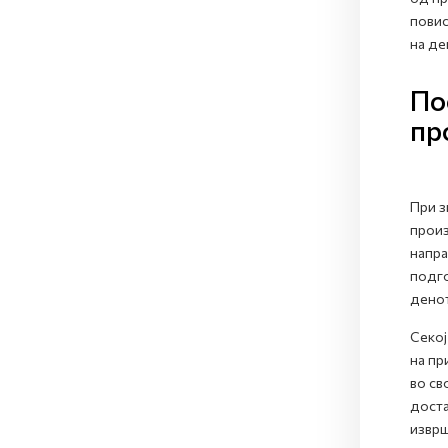
повис
на де
По
пр
При з
произ
напра
подго
денот
Секој
на пр
во св
доста
изврш