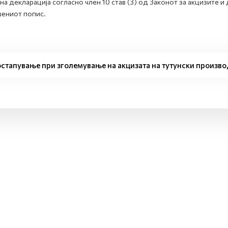
на декларација согласно член 10 став (3) од Законот за акцизите и 
ениот попис.
стапување при зголемување на акцизата на тутунски произво