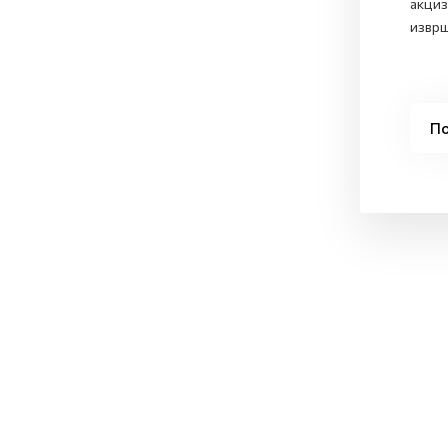
акциз
изврш
По