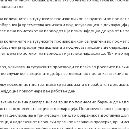
рација и тоа:
за количините на тутунските производи кои се пуштени во промет 
обврзник ја пресметува акцизата и поднесува акцизна декларација
пет дена по истекот на периодот и ја плаќа најдоцна до крајот на 
за количините на тутунските производи кои се пуштени во промет 
обврзник ја пресметува акцизата и поднесува акцизна декларација
пет дена по истекот на периодот и ја плаќа најдоцна до 15-ти во н
воз, акцизата на тутунските производи се плаќа во роковите и начи
 во случаи кога акцизните добра се движат во постапка на акцизн
ку последниот ден за плаќање на акцизата е неработен ден, акци
 најдоцна првиот нареден работен ден.
вка на акцизна декларација се врши по поднесено барање до надл
от на поднесената акцизна декларација. По исклучок, рок на испра
ната декларација е три месеци, при што обврзникот доставува до
оци, а надлежниот царински орган по извршена проверка, врши исп
ијавената се врши пребивање на повеќе платената акциза или враќ