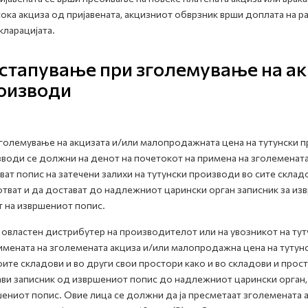
ока акциза од пријавената, акцизниот обврзник врши доплата на ра
кларацијата.
стапување при зголемување на ак
оизводи
големување на акцизата и/или малопродажната цена на тутунски п
води се должни на денот на почетокот на примена на зголеменат
ват попис на затечени залихи на тутунски производи во сите склад
тват и да достават до надлежниот царински орган записник за из
 на извршениот попис.
 овластен дистрибутер на производителот или на увозникот на ту
имената на зголемената акциза и/или малопродажна цена на тутунс
оите складови и во други свои простори како и во складови и прос
ви записник од извршениот попис до надлежниот царински орган,
ениот попис. Овие лица се должни да ја пресметаат зголемената ак