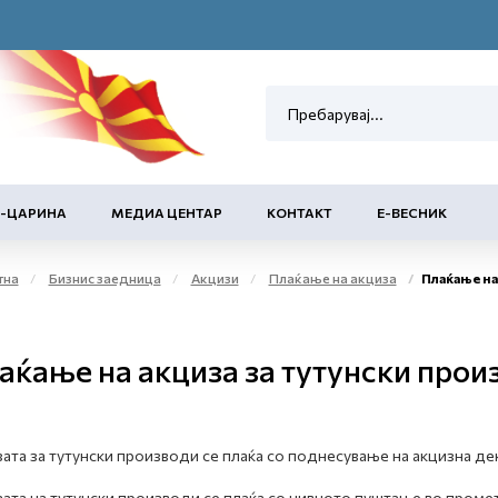
Е-ЦАРИНА
МЕДИА ЦЕНТАР
КОНТАКТ
Е-ВЕСНИК
тна
Бизнис заедница
Акцизи
Плаќање на акциза
Плаќање на а
аќање на акциза за тутунски прои
ата за тутунски производи се плаќа со поднесување на акцизна де
ата на тутунски производи се плаќа со нивното пуштање во проме