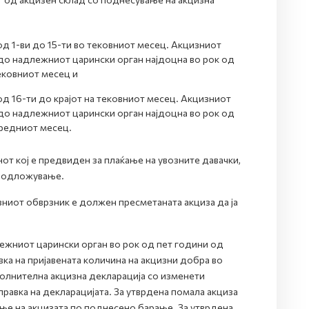
од 1-ви до 15-ти во тековниот месец. Акцизниот
 до надлежниот царински орган најдоцна во рок од
тековниот месец и
од 16-ти до крајот на тековниот месец. Акцизниот
 до надлежниот царински орган најдоцна во рок од
аредниот месец.
нот кој е предвиден за плаќање на увозните давачки,
о одложување.
зниот обврзник е должен пресметаната акциза да ја
ежниот царински орган во рок од пет години од
вка на пријавената количина на акцизни добра во
полнителна акцизна декларација со изменети
равка на декларацијата. За утврдена помала акциза
ање на акцизата по поднесено барање. За утврдена