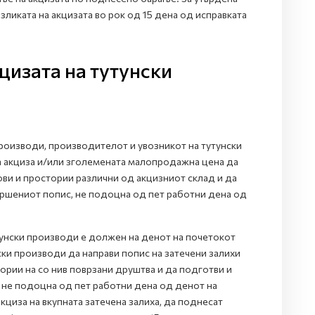
зликата на акцизата во рок од 15 дена од исправката
цизата на тутунски
роизводи, производителот и увозникот на тутунски
а акциза и/или зголемената малопродажна цена да
ови и простории различни од акцизниот склад и да
вршениот попис, не подоцна од пет работни дена од
тунски производи е должен на денот на почетокот
ки производи да направи попис на затечени залихи
тории на со нив поврзани друштва и да подготви и
 не подоцна од пет работни дена од денот на
циза на вкупната затечена залиха, да поднесат