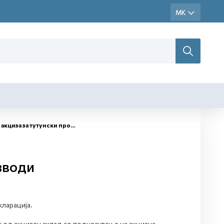
кциза за тутунски производи
зводи
кларација.
т од акцизен склад со поднесување на акцизна