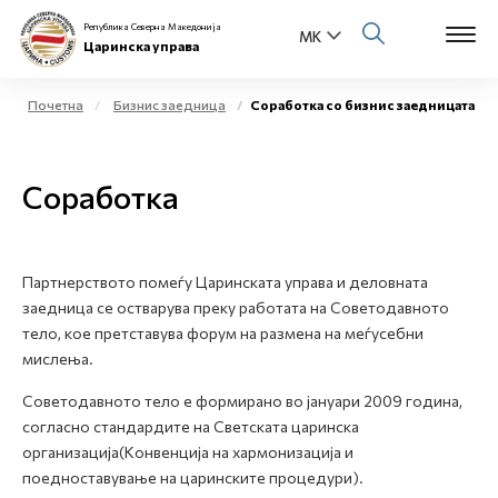
Република Северна Македонија
Царинска управа
Почетна
Бизнис заедница
Соработка со бизнис заедницата
Open s
За нас
Соработка
Open s
Физички лица
Open s
Бизнис заедница
Партнерството помеѓу Царинската управа и деловната
заедница се остварува преку работата на Советодавното
Open s
Е-Царина
тело, кое претставува форум на размена на меѓусебни
мислења.
Open s
Медиа центар
Советодавното тело е формирано во јануари 2009 година,
согласно стандардите на Светската царинска
Контакт
организација(Конвенција на хармонизација и
поедноставување на царинските процедури).
Е-Весник