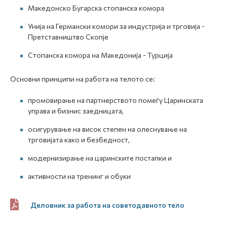
Македонско Бугарска стопанска комора
Унија на Германски комори за индустрија и трговија -
Претставништво Скопје
Стопанска комора на Македонија - Турција
Основни принципи на работа на телото се:
промовирање на партнерството помеѓу Царинската
управа и бизнис заедницата,
осигурување на висок степен на олеснување на
трговијата како и безбедност,
модернизирање на царинските постапки и
активности на тренинг и обуки
Деловник за работа на советодавното тело