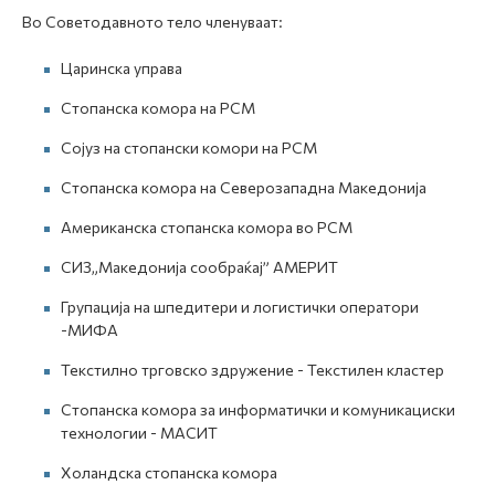
Во Советодавното тело членуваат:
Царинска управa
Стопанска комора на РСМ
Сојуз на стопански комори на РСМ
Стопанска комора на Северозападна Македонија
Американска стопанска комора во РСМ
СИЗ„Македонија сообраќај” АМЕРИТ
Групација на шпедитери и логистички оператори
-МИФА
Текстилно трговско здружение - Текстилен кластер
Стопанска комора за информатички и комуникациски
технологии - МАСИТ
Холандска стопанска комора