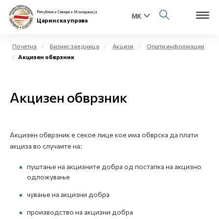
Република Северна Македонија
Царинска управа
Почетна
Бизнис заедница
Акцизи
Општи информации
Акцизен обврзник
Open s
За нас
Open s
Акцизен обврзник
Физички лица
Open s
Бизнис заедница
Акцизен обврзник е секое лице кое има обврска да плати
Open s
Е-Царина
акциза во случаите на:
Open s
пуштање на акцизните добра од постапка на акцизно
Медиа центар
одложување
Контакт
чување на акцизни добра
производство на акцизни добра
Е-Весник