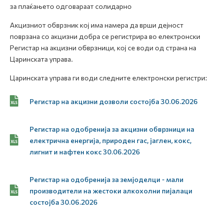
за плаќањето одговараат солидарно
Акцизниот обврзник кој има намера да врши дејност
поврзана со акцизни добра се регистрира во електронски
Регистар на акцизни обврзници, кој се води од страна на
Царинската управа.
Царинската управа ги води следните електронски регистри:
Регистар на акцизни дозволи состојба 30.06.2026
Регистар на одобренија за акцизни обврзници на
електрична енергија, природен гас, јаглен, кокс,
лигнит и нафтен кокс 30.06.2026
Регистар на одобренија за земјоделци - мали
производители на жестоки алкохолни пијалаци
состојба 30.06.2026