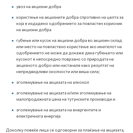
увоз на акцизни добра
користење на акцизните добра спротивно на целта за
која е издадено одобрението за повластен корисник
на акцизни добра
губење или кусок на акцизни добра во акцизен склад
или место на повластено користење ако имателот на
одобрението не може да докаже дека губењето или
кусокот е непосредно поврзано со природата на
акцизното добро или настанале како резултат на
непредвидливи околности или виша сила;
зголемување на акцизата на алкохол
зголемување на акцизата и/или зголемување на
малопродажната цена на тутунските производи и
зголемување на акцизата на енергентите и
електричната енергија
Доколку повеќе лица се одговорни за плаќање на акцизата,