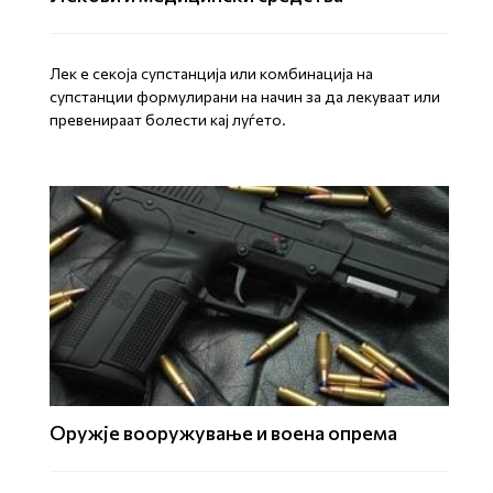
Лек е секоја супстанција или комбинација на
супстанции формулирани на начин за да лекуваат или
превенираат болести кај луѓето.
Оружје вооружување и воена опрема