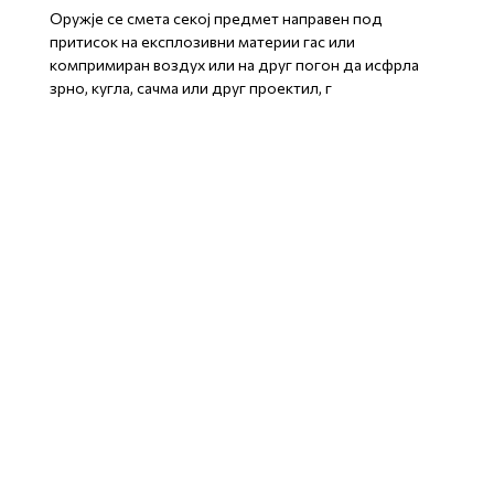
Оружје се смета секој предмет направен под
притисок на експлозивни материи гас или
компримиран воздух или на друг погон да исфрла
зрно, кугла, сачма или друг проектил, г