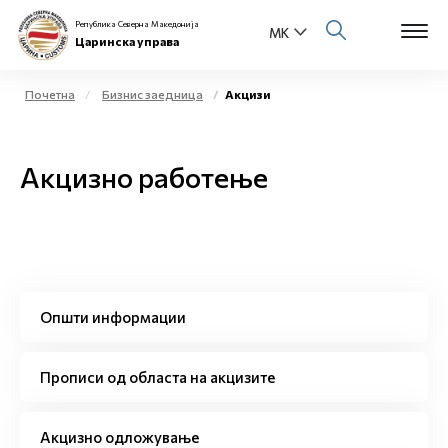
Република Северна Македонија
Царинска управа
Почетна
Бизнис заедница
Акцизи
Open s
За нас
Акцизно работење
Open s
Физички лица
Open s
Бизнис заедница
Open s
Е-Царина
Општи информации
Open s
Медиа центар
Прописи од областа на акцизите
Контакт
Акцизно одложување
Е-Весник